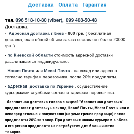
Доставка
Оплата
Гарантия
тел.
096 518-10-80
(viber),
099 408-50-48
Доставка:
-
Адресная доставка г.Киев
- 800 грн.
(
бесплатная
доставка, если общий объем заказа составляет более 20000
грн. )
-
по Киевской области
стоимость адресной доставки
рассчитывается индивидуально
.
-
Новая Почта
или
Meest Почта
- на склад или адресно
согласно тарифам перевозчика, после 20% предоплаты
.
-
адресная
доставка по Украине
, осуществление
курьерскими службами согласно тарифам перевозчика.
-
бесплатная доставка товара с акцией "бесплатная доставка"
предполагает доставку на склад Новой Почты, Meest Почты или к
непосредственно к покупателю (на усмотрение продавца) после
предоплаты 20% за товар. При доставке нашим курьером в г.Киев
и его регион предоплата не потребуется для большинства
товаров.