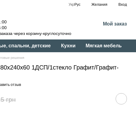
Укр
Рус
Желания
Вход
:00
Мой заказ
:00
аказа через корзину-круглосуточно
ые, спальни, детские
Кухни
Мягкая мебель
отовые решения
180x240x60 1ДСП/1стекло Графит/Графит-
авить отзыв
5 грн