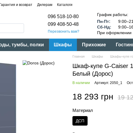
Гарантия и возврат
Дилерам
Каталоги
График работы:
096 518-10-80
Пн-Пт:
9:00–21
099 408-50-48
Сб-Нд:
9:00–16
Перезвонить вам?
При оформлении з
оды, тумбы, полки
Шкафы
Прихожие
Гостин
Главная
Шкафы
Шкафы-купе г
Шкаф-купе G-Caiser 
Белый (Дорос)
В наличии
Артикул: 2050_1
Ост
18 293 грн
19 12
Материал
ДСП