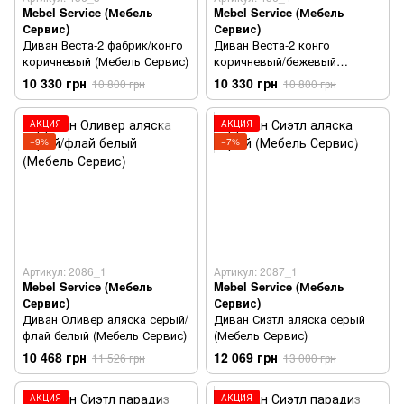
Mebel Service (Мебель
Mebel Service (Мебель
Сервис)
Сервис)
Диван Веста-2 фабрик/конго
Диван Веста-2 конго
коричневый (Мебель Сервис)
коричневый/бежевый
(Мебель Сервис)
10 330 грн
10 330 грн
10 800 грн
10 800 грн
АКЦИЯ
АКЦИЯ
−9%
−7%
Артикул: 2086_1
Артикул: 2087_1
Mebel Service (Мебель
Mebel Service (Мебель
Сервис)
Сервис)
Диван Оливер аляска серый/
Диван Сиэтл аляска серый
флай белый (Мебель Сервис)
(Мебель Сервис)
10 468 грн
12 069 грн
11 526 грн
13 000 грн
АКЦИЯ
АКЦИЯ