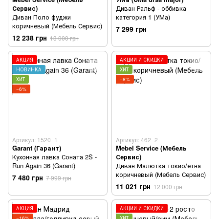
Сервис)
Диван Ральф - оббивка
Диван Поло фуджи
категория 1 (УМа)
коричневый (Мебель Сервис)
7 299 грн
12 238 грн
13 000 грн
АКЦИЯ
АКЦИИ И СКИДКИ
НОВИНКА
ХИТ
ХИТ
−8%
−6%
Артикул: 1520_1
Артикул: 462_2
Garant (Гарант)
Mebel Service (Мебель
Кухонная лавка Соната 2S -
Сервис)
Run Again 36 (Garant)
Диван Малютка токио/етна
коричневый (Мебель Сервис)
7 480 грн
7 999 грн
11 021 грн
12 000 грн
АКЦИЯ
АКЦИИ И СКИДКИ
−16%
ХИТ