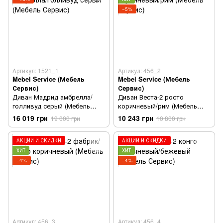
−5%
Артикул: 1521_1
Артикул: 456_2
Mebel Service (Мебель
Mebel Service (Мебель
Сервис)
Сервис)
Диван Мадрид амбрелла/
Диван Веста-2 росто
голливуд серый (Мебель
коричневый/рим (Мебель
Сервис)
Сервис)
16 019 грн
10 243 грн
19 000 грн
10 800 грн
АКЦИИ И СКИДКИ
АКЦИИ И СКИДКИ
ХИТ
ХИТ
−4%
−4%
Артикул: 456_3
Артикул: 456_4