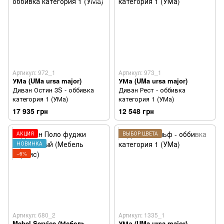
Артикул: 972_1
Артикул: 973_1
УМа (UMa ursa major)
УМа (UMa ursa major)
Диван Остин 3S - оббивка
Диван Рест - оббивка
категория 1 (УМа)
категория 1 (УМа)
17 935 грн
12 548 грн
АКЦИЯ
ВЫБОР ЦВЕТА
НОВИНКА
−6%
Артикул: 680_2
Артикул: 1335_1
Mebel Service (Мебель
УМа (UMa ursa major)