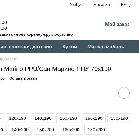
Укр
Рус
Желания
Вход
:00
Мой заказ
:00
аказа через корзину-круглосуточно
ые, спальни, детские
Кухни
Мягкая мебель
пружинные
n Marino PPU/Сан Марино ППУ 70x190
650
Оставить отзыв
0
120x190
140x190
150x190
160x190
180x190
00
140x200
150x200
160x200
180x200