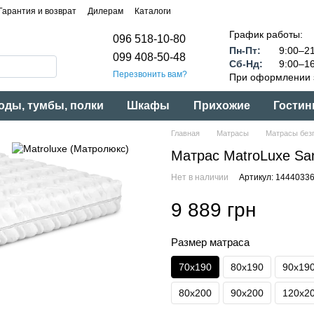
Гарантия и возврат
Дилерам
Каталоги
График работы:
096 518-10-80
Пн-Пт:
9:00–21
099 408-50-48
Сб-Нд:
9:00–16
Перезвонить вам?
При оформлении з
оды, тумбы, полки
Шкафы
Прихожие
Гостин
Главная
Матрасы
Матрасы без
Матрас MatroLuxe Sa
Нет в наличии
Артикул: 1444033
9 889 грн
Размер матраса
70x190
80x190
90x19
80x200
90x200
120x2