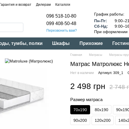
Гарантия и возврат
Дилерам
Каталоги
График работы:
096 518-10-80
Пн-Пт:
9:00–21
099 408-50-48
Сб-Нд:
9:00–16
Перезвонить вам?
При оформлении з
оды, тумбы, полки
Шкафы
Прихожие
Гостин
Главная
Матрасы
Матрасы пру
Матрас Матролюкс Но
Нет в наличии
Артикул: 309_1
2 498 грн
2 748 
Размер матраса
70x190
80x190
90x19
90x200
120x200
140x