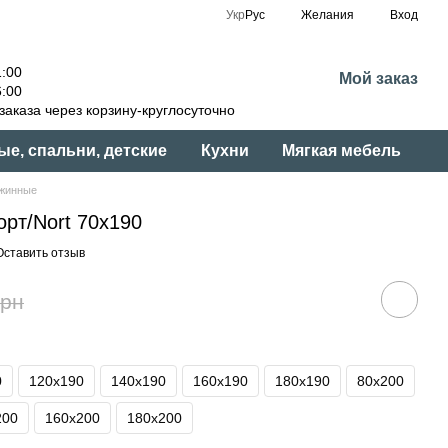
Укр
Рус
Желания
Вход
:00
Мой заказ
:00
аказа через корзину-круглосуточно
ые, спальни, детские
Кухни
Мягкая мебель
жинные
рт/Nort 70x190
Оставить отзыв
грн
0
120x190
140x190
160x190
180x190
80x200
200
160x200
180x200