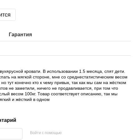
ится
Гарантия
8
вухярусной кровати. В использовании 1.5 месяца, спят дети.
пать на мягкой стороне, мне со среднестатистическим весом
но тут конечно кто к чему привык, так как мы сам на жёстком
тов не заметили, ничего не продавливается, при том что
ослый весом 100кг. Товар соответствует описанию, так мы
ягкий и жёсткий в одном
нтарий
Войти с помощью