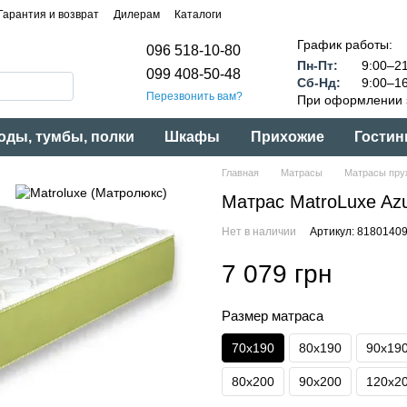
Гарантия и возврат
Дилерам
Каталоги
График работы:
096 518-10-80
Пн-Пт:
9:00–21
099 408-50-48
Сб-Нд:
9:00–16
Перезвонить вам?
При оформлении з
оды, тумбы, полки
Шкафы
Прихожие
Гостин
Главная
Матрасы
Матрасы пру
Матрас MatroLuxe Az
Нет в наличии
Артикул: 8180140
7 079 грн
Размер матраса
70x190
80x190
90x19
80x200
90x200
120x2