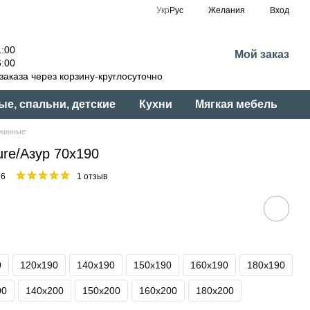
Укр
Рус
Желания
Вход
:00
Мой заказ
:00
аказа через корзину-круглосуточно
ые, спальни, детские
Кухни
Мягкая мебель
жинные
ure/Азур 70x190
96
1 отзыв
0
120x190
140x190
150x190
160x190
180x190
00
140x200
150x200
160x200
180x200