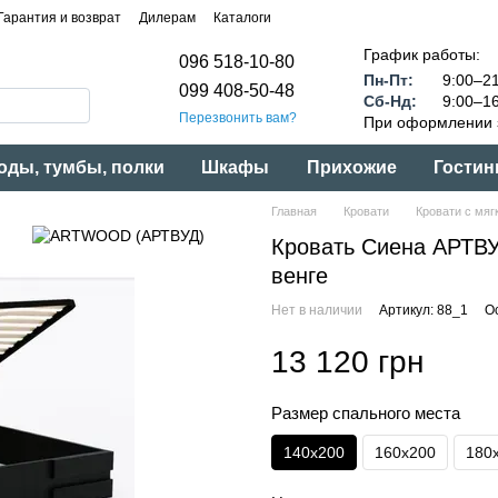
Гарантия и возврат
Дилерам
Каталоги
График работы:
096 518-10-80
Пн-Пт:
9:00–21
099 408-50-48
Сб-Нд:
9:00–16
Перезвонить вам?
При оформлении з
оды, тумбы, полки
Шкафы
Прихожие
Гостин
Главная
Кровати
Кровати с мяг
Кровать Сиена АРТВ
венге
Нет в наличии
Артикул: 88_1
О
13 120 грн
Размер спального места
140x200
160x200
180