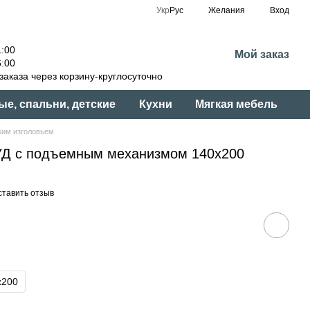
Укр
Рус
Желания
Вход
:00
Мой заказ
:00
аказа через корзину-круглосуточно
ые, спальни, детские
Кухни
Мягкая мебель
ким изголовьем
УД с подъемным механизмом 140х200
ставить отзыв
x200