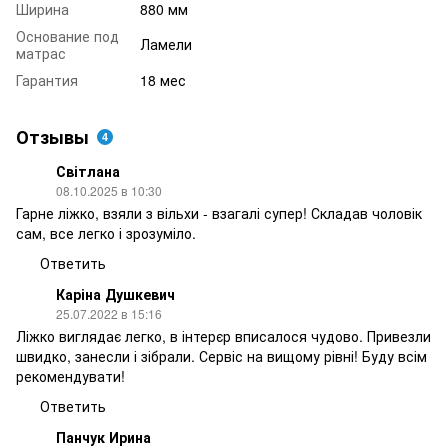
Ширина
880 мм
Основание под
Ламели
матрас
Гарантия
18 мес
Отзывы
4
Світлана
08.10.2025 в 10:30
Гарне ліжко, взяли з вільхи - взагалі супер! Складав чоловік
сам, все легко і зрозуміло.
Ответить
Каріна Душкевич
25.07.2022 в 15:16
Ліжко виглядає легко, в інтерєр вписалося чудово. Привезли
швидко, занесли і зібрали. Сервіс на вищому рівні! Буду всім
рекомендувати!
Ответить
Панчук Ирина