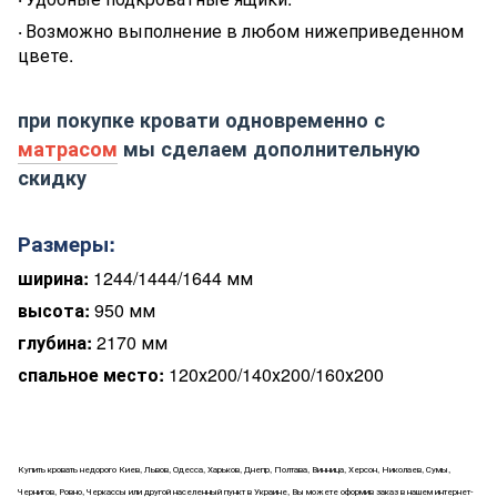
·
Возможно
выпол
н
ение в любом нижеприведенном
·
цвете.
при покупке кровати одновременно с
матрасом
мы сделаем дополнительную
скидку
Размеры:
ширина:
1244/1444/1644
мм
высота:
950 мм
глубина:
2170 мм
спальное место:
120х200/140х200/160х200
Купить кровать недорого Киев, Львов, Одесса, Харьков, Днепр, Полтава, Винница, Херсон, Николаев, Сумы,
Чернигов, Ровно, Черкассы или другой населенный пункт в Украине, Вы можете оформив заказ в нашем интернет-