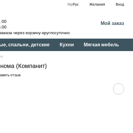
Укр
Рус
Желания
Вход
:00
Мой заказ
:00
аказа через корзину-круглосуточно
ые, спальни, детские
Кухни
Мягкая мебель
ти
онома (Компанит)
авить отзыв