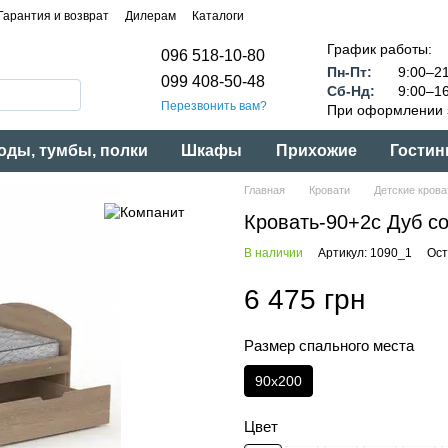
Гарантия и возврат
Дилерам
Каталоги
График работы:
096 518-10-80
Пн-Пт:
9:00–21
099 408-50-48
Сб-Нд:
9:00–16
Перезвонить вам?
При оформлении з
оды, тумбы, полки
Шкафы
Прихожие
Гостин
Главная
Кровати
Детские крова
Кровать-90+2с Дуб с
В наличии
Артикул: 1090_1
Ост
6 475 грн
Размер спального места
90x200
Цвет