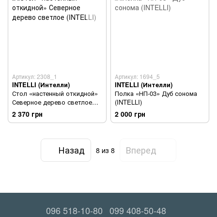
Артикул: 2308_1
Артикул: 1694_5
INTELLI (Интелли)
INTELLI (Интелли)
Стол «настенный откидной»
Полка «НП-03» Дуб сонома
Северное дерево светлое
(INTELLI)
(INTELLI)
2 370 грн
2 000 грн
Назад
Вперед
8
из 8
096 518-10-80
099 408-50-48