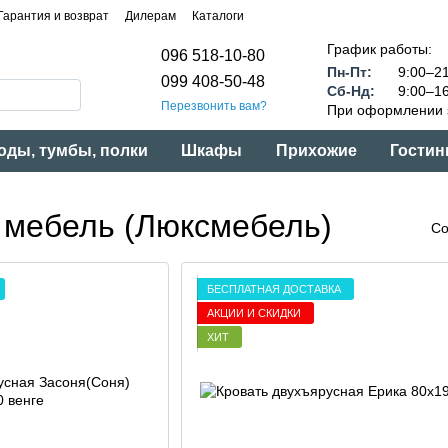
Гарантия и возврат
Дилерам
Каталоги
График работы:
096 518-10-80
Пн-Пт:
9:00–21
099 408-50-48
Сб-Нд:
9:00–16
Перезвонить вам?
При оформлении з
оды, тумбы, полки
Шкафы
Прихожие
Гостин
 мебель (Люксмебель)
Со
БЕСПЛАТНАЯ ДОСТАВКА
АКЦИИ И СКИДКИ
ХИТ