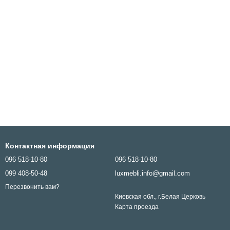
бель (Люксмебель)?
в определении стиля (размер комнаты, возраст ваших детей,
йте.
ствовала вашим ожиданиям. Именно такие кровати мы
ем нашего каталога. Наши сотрудники помогут с выбором
Контактная информация
096 518-10-80
096 518-10-80
099 408-50-48
luxmebli.info@gmail.com
Перезвонить вам?
Киевская обл., г.Белая Церковь
Карта проезда