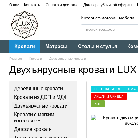
Перейти к основному контенту
О нас
Контакты
Оплата и доставка
Договор публичной оферты
Интернет-магазин мебели
Кровати
Матрасы
Столы и стулья
Ком
Главная
Кровати
Двухъярусные кровати
Двухъярусные кровати LUX
Деревянные кровати
БЕСПЛАТНАЯ ДОСТАВКА
АКЦИИ И СКИДКИ
Кровати из ДСП и МДФ
ХИТ
Двухъярусные кровати
Кровати с мягким
изголовьем
Детские кровати
Трехспальные кровати