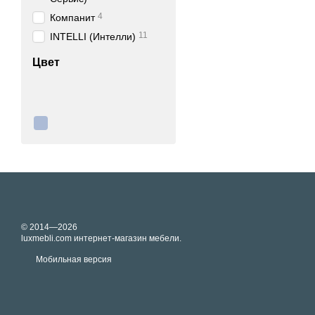
Как выбрать и где к
4
Компанит
Выбор двухъярусной кров
11
INTELLI (Интелли)
высота барьера безопаснос
Цвет
Далее идет сам стиль, ко
Каким бы ни был выбор в
предлагаем купить на са
подходящей модели, об
© 2014—2026
luxmebli.com интернет-магазин мебели.
Мобильная версия