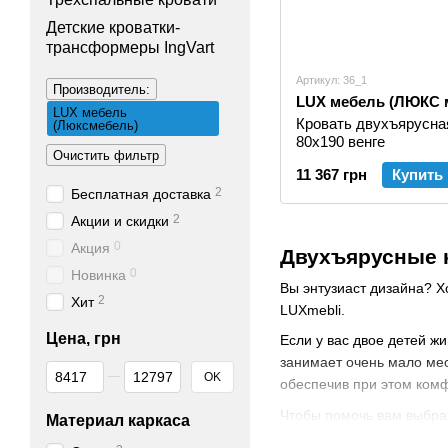
Детские кроватки-
трансформеры IngVart
Артикул: 36_1
Производитель:
LUX мебель (ЛЮКС 
LUX мебель
Кровать двухъярусна
(Люксмебель)
80х190 венге
Очистить фильтр
11 367 грн
Купить
2
Бесплатная доставка
2
Акции и скидки
0
Акция
Двухъярусные 
0
Новинка
Вы энтузиаст дизайна? Х
2
Хит
LUXmebli.
Цена, грн
Если у вас двое детей жи
занимает очень мало мес
От Цена, грн
До Цена, грн
OK
обеспечив при этом ком
Чтобы помочь вам выбра
Материал каркаса
безопасность;