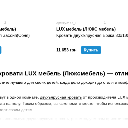
2
1
Артикул: 47_1
мебель)
LUX мебель (ЛЮКС мебель)
я Засоня(Соня)
Кровать двухъярусная Ерика 80х190
11 653 грн
Купить
кровати LUX мебель (Люксмебель) — отл
отите лучшего для своих детей, когда дело доходит до стиля и ком
вут в одной комнате,
двухъярусная кровать
от производителя LUX м
та на полу. Таким образом, вы сэкономите место, чтобы использов
форт своим детям.
ть идеальную двухъярусную кровать, рекомендуем вам ориентиро