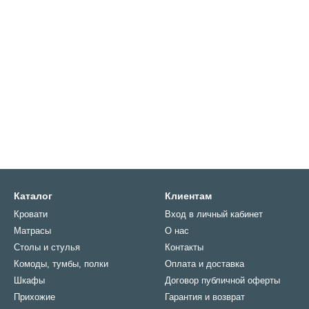
упить в Киеве и Украине двухъярусную кровать LUX ме
ати будет основываться в первую очередь на ваших потребностях 
ти и т. д.).
торый, как вы увидите, довольно богат в плане выбора на нашем са
ашей будущей двухъярусной кровати, главное, чтобы она соответ
йте luxmebli.com. Приглашаем ознакомиться с полным предложени
ращайтесь за помощью.
Каталог
Клиентам
Кровати
Вход в личный кабинет
Матрасы
О нас
Столы и стулья
Контакты
Комоды, тумбы, полки
Оплата и доставка
Шкафы
Договор публичной оферты
Прихожие
Гарантия и возврат