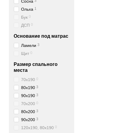
3
Сосна
функциональность;
1
Ольха
0
комфорт;
Бук
0
ДСП
стиль и материалы.
Основание под матрас
3
Ламели
Надежная двухъ
0
Щит
и подростков
Размер спального
Говоря о детях, в перву
места
стандартам, чтобы ребен
0
70x190
Барьер безопасност
3
80x190
Защитный барьер на верх
3
90x190
Прочная лестница
0
70x200
Что касается лестницы, 
3
80x200
играть на двухъярусной 
3
90x200
бренда LUX мебель (Люк
0
120x190, 80x190