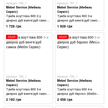
Артикул: 796_1
Артикул: 797_1
Mebel Service (Мебель
Mebel Service (Мебель
Сервіс)
Сервіс)
Тумба взуттєва 800 2-у
Тумба взуттєва 600 3-и
дверна дуб венге/дуб самоа
дверна дуб венге/дуб самоа
(Меблі Сервіс)
(Меблі Сервіс)
1 726 грн
1 928 грн
АКЦІЯ
АКЦІЯ
Артикул: 798_1
Артикул: 799_1
Mebel Service (Мебель
Mebel Service (Мебель
Сервіс)
Сервіс)
Тумба взуттєва 800 3-и
Тумба взуттєва 600 4-и
дверна дуб венге/дуб самоа
дверна дуб бароко (Меблі
(Меблі Сервіс)
Сервіс)
2 192 грн
2 458 грн