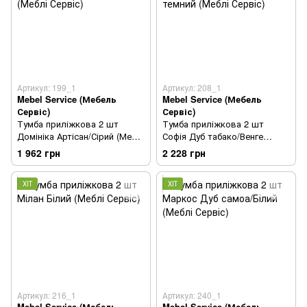
Артикул: 199_1
Артикул: 208_1
Mebel Service (Мебель
Mebel Service (Мебель
Сервіс)
Сервіс)
Тумба приліжкова 2 шт
Тумба приліжкова 2 шт
Домініка Артісан/Сірий (Меблі
Софія Дуб табако/Венге
Сервіс)
темний (Меблі Сервіс)
1 962 грн
2 228 грн
ХІТ
ХІТ
Артикул: 216_1
Артикул: 240_1
Mebel Service (Мебель
Mebel Service (Мебель