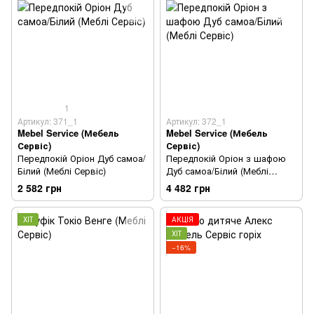
1
Артикул: 371_1
Артикул: 372_1
Mebel Service (Мебель
Mebel Service (Мебель
Сервіс)
Сервіс)
Передпокій Оріон Дуб самоа/
Передпокій Оріон з шафою
Білий (Меблі Сервіс)
Дуб самоа/Білий (Меблі
Сервіс)
2 582 грн
4 482 грн
ХІТ
АКЦІЯ
ХІТ
−16%