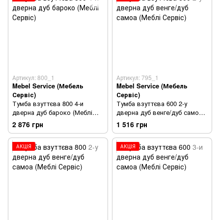
Артикул: 800_1
Артикул: 795_1
Mebel Service (Мебель
Mebel Service (Мебель
Сервіс)
Сервіс)
Тумба взуттєва 800 4-и
Тумба взуттєва 600 2-у
дверна дуб бароко (Меблі
дверна дуб венге/дуб самоа
Сервіс)
(Меблі Сервіс)
2 876 грн
1 516 грн
АКЦІЯ
АКЦІЯ