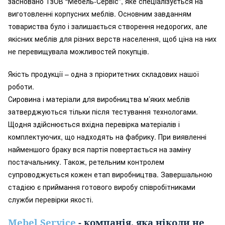
засновано ТзОВ “Мебель-Сервіс”, яке спеціалізується на
виготовленні корпусних меблів. Основним завданням
товариства було і залишається створення недорогих, але
якісних меблів для різних верств населення, щоб ціна на них
не перевищувала можливостей покупців.
Якість продукції – одна з пріоритетних складових нашої
роботи.
Сировина і матеріали для виробництва м’яких меблів
затверджуються тільки після тестування технологами.
Щодня здійснюється вхідна перевірка матеріалів і
комплектуючих, що надходять на фабрику. При виявленні
найменшого браку вся партія повертається на заміну
постачальнику. Також, ретельним контролем
супроводжується кожен етап виробництва. Завершальною
стадією є приймання готового виробу співробітниками
служби перевірки якості.
Mebel Service
- компанія, яка ніколи не