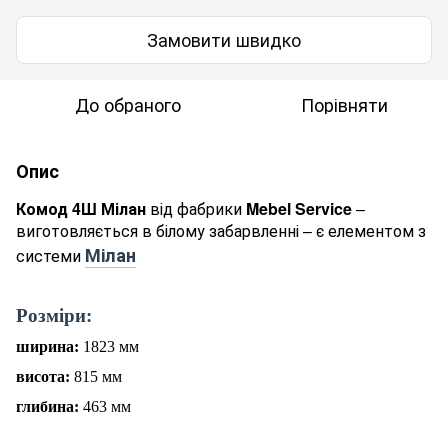
Замовити швидко
До обраного
Порівняти
Опис
Комод 4Ш Мілан
від фабрики
Mebel Service
–
виготовляється в білому забарвленні – є елементом з
Мілан
системи
Р
о
зміри:
ширина:
1823
мм
висота:
815
мм
глибина:
463
мм