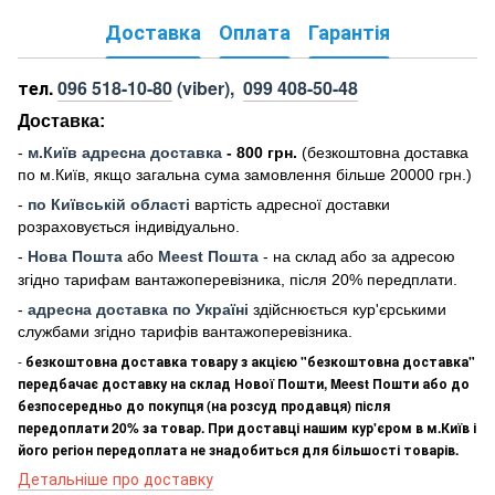
Доставка
Оплата
Гарантія
тел.
096 518-10-80
(viber),
099 408-50-48
Доставка:
-
м
.Киї
в адресна доставка
- 800 грн.
(безкоштовна доставка
по м.Київ, якщо загальна сума замовлення більше 20000 грн
.)
-
по Київській області
вартість адресної доставки
розраховується індивідуально.
-
Нова Пошта
або
Meest Пошта
- на склад або за адресою
згідно тарифам вантажоперевізника, після 20% передплати.
-
адресна доставка по Україні
здійснюється кур'єрськими
службами згідно тарифів вантажоперевізника.
-
безкоштовна доставка товару з акцією "безкоштовна доставка"
передбачає доставку на склад Нової Пошти, Meest Пошти або до
безпосередньо до покупця (на розсуд продавця) після
передоплати 20% за товар. При доставці нашим кур'єром в м.Київ і
його регіон передоплата не знадобиться для більшості товарів.
Детальніше про доставку