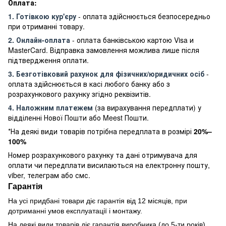
Оплата:
1. Готівкою кур'єру
- оплата здійснюється безпосередньо
при отриманні товару.
2. Онлайн-оплата
- оплата банківською картою Visa и
MasterCard. Відправка замовлення можлива лише після
підтвердження оплати.
3. Безготівковий рахунок для фізичних/юридичних осіб
-
оплата здійснюється в касі любого банку або з
розрахункового рахунку згідно реквізитів.
4. Наложним платежем
(за вирахування передплати) у
відділенні Нової Пошти або Meest Пошти.
*На деякі види товарів потрібна передплата в розмірі
20%–
100%
Номер розрахункового рахунку та дані отримувача для
оплати чи передплати висилаються на електронну пошту,
viber, телеграм або смс.
Гарантія
На усі придбані товари діє гарантія від 12 місяців, при
дотриманні умов експлуатації і монтажу.
На деякі види товарів діє гарантія виробника (до 5-ти років)