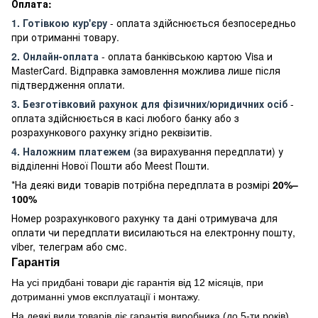
Оплата:
1. Готівкою кур'єру
- оплата здійснюється безпосередньо
при отриманні товару.
2. Онлайн-оплата
- оплата банківською картою Visa и
MasterCard. Відправка замовлення можлива лише після
підтвердження оплати.
3. Безготівковий рахунок для фізичних/юридичних осіб
-
оплата здійснюється в касі любого банку або з
розрахункового рахунку згідно реквізитів.
4. Наложним платежем
(за вирахування передплати) у
відділенні Нової Пошти або Meest Пошти.
*На деякі види товарів потрібна передплата в розмірі
20%–
100%
Номер розрахункового рахунку та дані отримувача для
оплати чи передплати висилаються на електронну пошту,
viber, телеграм або смс.
Гарантія
На усі придбані товари діє гарантія від 12 місяців, при
дотриманні умов експлуатації і монтажу.
На деякі види товарів діє гарантія виробника (до 5-ти років)