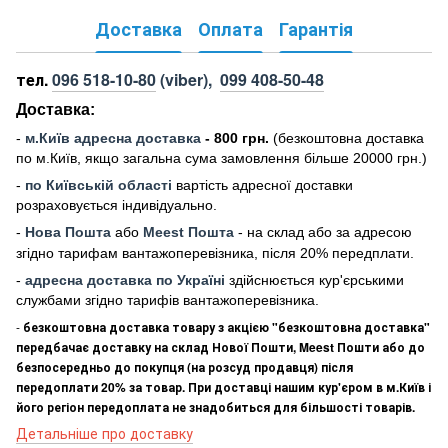
Доставка
Оплата
Гарантія
тел.
096 518-10-80
(viber),
099 408-50-48
Доставка:
-
м
.Киї
в адресна доставка
- 800 грн.
(безкоштовна доставка
по м.Київ, якщо загальна сума замовлення більше 20000 грн
.)
-
по Київській області
вартість адресної доставки
розраховується індивідуально.
-
Нова Пошта
або
Meest Пошта
- на склад або за адресою
згідно тарифам вантажоперевізника, після 20% передплати.
-
адресна доставка по Україні
здійснюється кур'єрськими
службами згідно тарифів вантажоперевізника.
-
безкоштовна доставка товару з акцією "безкоштовна доставка"
передбачає доставку на склад Нової Пошти, Meest Пошти або до
безпосередньо до покупця (на розсуд продавця) після
передоплати 20% за товар. При доставці нашим кур'єром в м.Київ і
його регіон передоплата не знадобиться для більшості товарів.
Детальніше про доставку