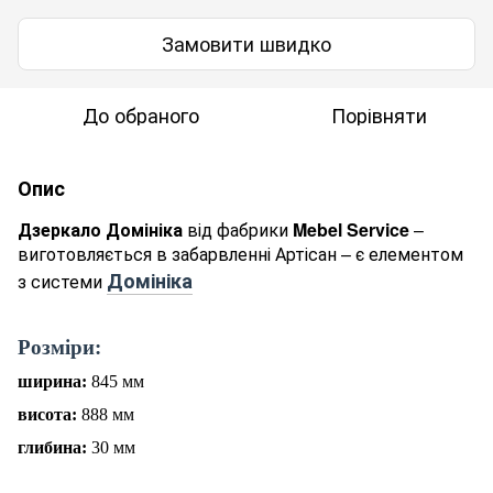
Замовити швидко
До обраного
Порівняти
Опис
Дзеркало Домініка
від фабрики
Mebel Service
–
виготовляється в забарвленні Артісан – є елементом
Домініка
з системи
Р
о
зміри:
ширина:
845
мм
висота:
888
мм
глибина:
30
мм