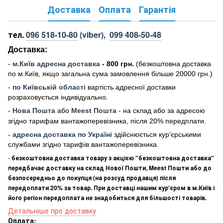
Доставка
Оплата
Гарантія
тел.
096 518-10-80
(viber),
099 408-50-48
Доставка:
-
м
.Киї
в адресна доставка
- 800 грн.
(безкоштовна доставка
по м.Київ, якщо загальна сума замовлення більше 20000 грн
.)
-
по Київській області
вартість адресної доставки
розраховується індивідуально.
-
Нова Пошта
або
Meest Пошта
- на склад або за адресою
згідно тарифам вантажоперевізника, після 20% передплати.
-
адресна доставка по Україні
здійснюється кур'єрськими
службами згідно тарифів вантажоперевізника.
-
безкоштовна доставка товару з акцією "безкоштовна доставка"
передбачає доставку на склад Нової Пошти, Meest Пошти або до
безпосередньо до покупця (на розсуд продавця) після
передоплати 20% за товар. При доставці нашим кур'єром в м.Київ і
його регіон передоплата не знадобиться для більшості товарів.
Детальніше про доставку
Оплата: