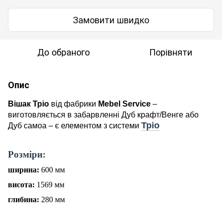
Замовити швидко
До обраного
Порівняти
Опис
Вішак Тріо
від фабрики
Mebel
Service
–
виготовляється в забарвленні
Дуб крафт/Венге або
Тріо
Дуб самоа
– є елементом з системи
Р
о
зміри:
ширина:
600
мм
висота:
1569
мм
глибина:
280
мм