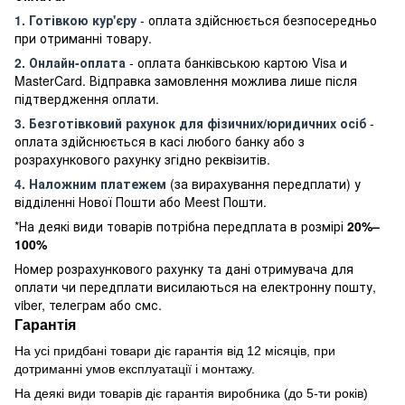
1. Готівкою кур'єру
- оплата здійснюється безпосередньо
при отриманні товару.
2. Онлайн-оплата
- оплата банківською картою Visa и
MasterCard. Відправка замовлення можлива лише після
підтвердження оплати.
3. Безготівковий рахунок для фізичних/юридичних осіб
-
оплата здійснюється в касі любого банку або з
розрахункового рахунку згідно реквізитів.
4. Наложним платежем
(за вирахування передплати) у
відділенні Нової Пошти або Meest Пошти.
*На деякі види товарів потрібна передплата в розмірі
20%–
100%
Номер розрахункового рахунку та дані отримувача для
оплати чи передплати висилаються на електронну пошту,
viber, телеграм або смс.
Гарантія
На усі придбані товари діє гарантія від 12 місяців, при
дотриманні умов експлуатації і монтажу.
На деякі види товарів діє гарантія виробника (до 5-ти років)