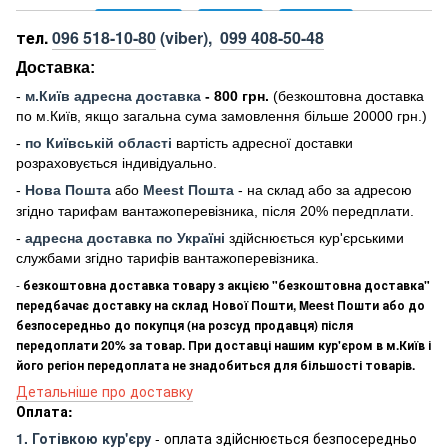
тел.
096 518-10-80
(viber),
099 408-50-48
Доставка:
-
м
.Киї
в адресна доставка
- 800 грн.
(безкоштовна доставка
по м.Київ, якщо загальна сума замовлення більше 20000 грн
.)
-
по Київській області
вартість адресної доставки
розраховується індивідуально.
-
Нова Пошта
або
Meest Пошта
- на склад або за адресою
згідно тарифам вантажоперевізника, після 20% передплати.
-
адресна доставка по Україні
здійснюється кур'єрськими
службами згідно тарифів вантажоперевізника.
-
безкоштовна доставка товару з акцією "безкоштовна доставка"
передбачає доставку на склад Нової Пошти, Meest Пошти або до
безпосередньо до покупця (на розсуд продавця) після
передоплати 20% за товар. При доставці нашим кур'єром в м.Київ і
його регіон передоплата не знадобиться для більшості товарів.
Детальніше про доставку
Оплата:
1. Готівкою кур'єру
- оплата здійснюється безпосередньо