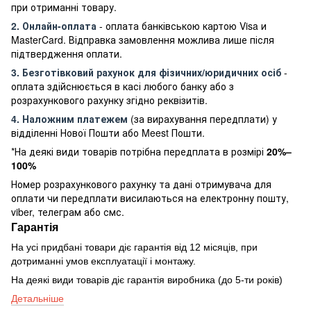
при отриманні товару.
2. Онлайн-оплата
- оплата банківською картою Visa и
MasterCard. Відправка замовлення можлива лише після
підтвердження оплати.
3. Безготівковий рахунок для фізичних/юридичних осіб
-
оплата здійснюється в касі любого банку або з
розрахункового рахунку згідно реквізитів.
4. Наложним платежем
(за вирахування передплати) у
відділенні Нової Пошти або Meest Пошти.
*На деякі види товарів потрібна передплата в розмірі
20%–
100%
Номер розрахункового рахунку та дані отримувача для
оплати чи передплати висилаються на електронну пошту,
viber, телеграм або смс.
Гарантія
На усі придбані товари діє гарантія від 12 місяців, при
дотриманні умов експлуатації і монтажу.
На деякі види товарів діє гарантія виробника (до 5-ти років)
Детальніше