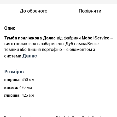
До обраного
Порівняти
Опис
Тумба приліжкова Далас
від фабрики
Mebel Service
–
виготовляється в забарвленні Дуб самоа/Венге
темний або Вишня портофіно – є елементом з
Далас
системи
Р
о
зміри:
ширина:
450
мм
висота:
470
мм
глибина:
425
мм
Купити тумбу приліжкову недорого