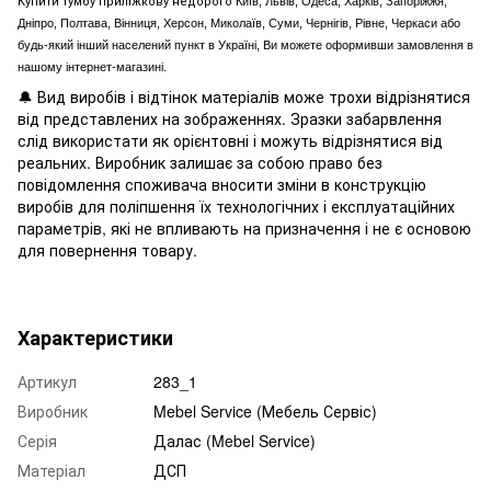
Київ, Львів, Одеса, Харків, Запоріжжя,
Дніпро, Полтава, Вінниця, Херсон, Миколаїв, Суми, Чернігів, Рівне, Черкаси або
будь-який інший населений пункт в Україні, Ви можете оформивши замовлення в
нашому інтернет-магазині.
🔔 Вид виробів і відтінок матеріалів може трохи відрізнятися
від представлених на зображеннях. Зразки забарвлення
слід використати як орієнтовні і можуть відрізнятися від
реальних. Виробник залишає за собою право без
повідомлення споживача вносити зміни в конструкцію
виробів для поліпшення їх технологічних і експлуатаційних
параметрів, які не впливають на призначення і не є основою
для повернення товару.
Характеристики
Артикул
283_1
Виробник
Mebel Service (Мебель Сервіс)
Серія
Далас (Mebel Service)
Матеріал
ДСП