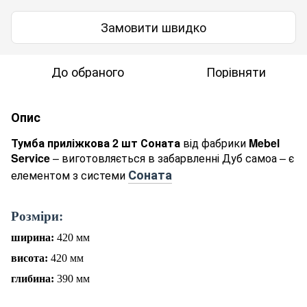
Замовити швидко
До обраного
Порівняти
Опис
Тумба приліжкова 2 шт Соната
від фабрики
Mebel
Service
– виготовляється в забарвленні Дуб самоа – є
Соната
елементом з системи
Р
о
зміри:
ширина:
420
мм
висота:
420
мм
глибина:
390
мм