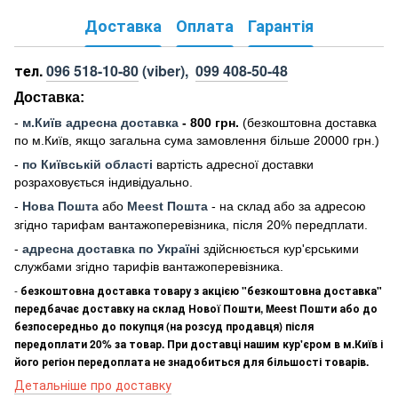
Доставка
Оплата
Гарантія
тел.
096 518-10-80
(viber),
099 408-50-48
Доставка:
-
м
.Киї
в адресна доставка
- 800 грн.
(безкоштовна доставка
по м.Київ, якщо загальна сума замовлення більше 20000 грн
.)
-
по Київській області
вартість адресної доставки
розраховується індивідуально.
-
Нова Пошта
або
Meest Пошта
- на склад або за адресою
згідно тарифам вантажоперевізника, після 20% передплати.
-
адресна доставка по Україні
здійснюється кур'єрськими
службами згідно тарифів вантажоперевізника.
-
безкоштовна доставка товару з акцією "безкоштовна доставка"
передбачає доставку на склад Нової Пошти, Meest Пошти або до
безпосередньо до покупця (на розсуд продавця) після
передоплати 20% за товар. При доставці нашим кур'єром в м.Київ і
його регіон передоплата не знадобиться для більшості товарів.
Детальніше про доставку