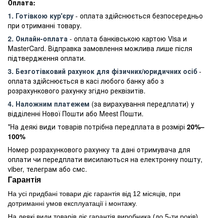
Оплата:
1. Готівкою кур'єру
- оплата здійснюється безпосередньо
при отриманні товару.
2. Онлайн-оплата
- оплата банківською картою Visa и
MasterCard. Відправка замовлення можлива лише після
підтвердження оплати.
3. Безготівковий рахунок для фізичних/юридичних осіб
-
оплата здійснюється в касі любого банку або з
розрахункового рахунку згідно реквізитів.
4. Наложним платежем
(за вирахування передплати) у
відділенні Нової Пошти або Meest Пошти.
*На деякі види товарів потрібна передплата в розмірі
20%–
100%
Номер розрахункового рахунку та дані отримувача для
оплати чи передплати висилаються на електронну пошту,
viber, телеграм або смс.
Гарантія
На усі придбані товари діє гарантія від 12 місяців, при
дотриманні умов експлуатації і монтажу.
На деякі види товарів діє гарантія виробника (до 5-ти років)