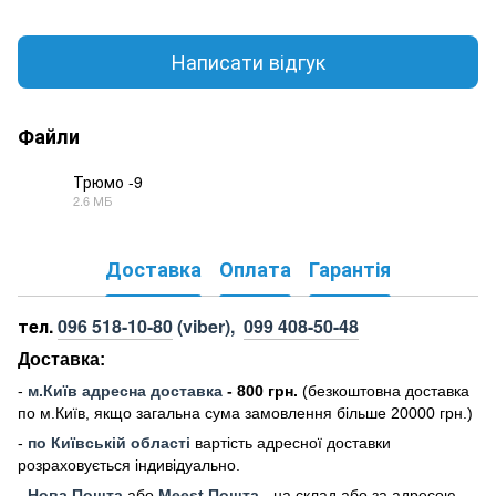
Написати відгук
Файли
Трюмо -9
2.6 МБ
PDF
Доставка
Оплата
Гарантія
тел.
096 518-10-80
(viber),
099 408-50-48
Доставка:
-
м
.Киї
в адресна доставка
- 800 грн.
(безкоштовна доставка
по м.Київ, якщо загальна сума замовлення більше 20000 грн
.)
-
по Київській області
вартість адресної доставки
розраховується індивідуально.
-
Нова Пошта
або
Meest Пошта
- на склад або за адресою