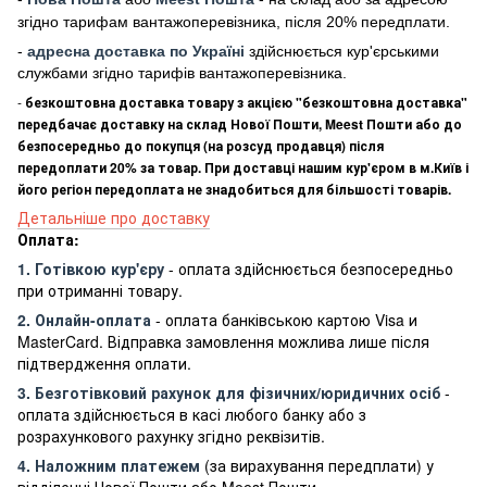
згідно тарифам вантажоперевізника, після 20% передплати.
-
адресна доставка по Україні
здійснюється кур'єрськими
службами згідно тарифів вантажоперевізника.
-
безкоштовна доставка товару з акцією "безкоштовна доставка"
передбачає доставку на склад Нової Пошти, Meest Пошти або до
безпосередньо до покупця (на розсуд продавця) після
передоплати 20% за товар. При доставці нашим кур'єром в м.Київ і
його регіон передоплата не знадобиться для більшості товарів.
Детальніше про доставку
Оплата:
1. Готівкою кур'єру
- оплата здійснюється безпосередньо
при отриманні товару.
2. Онлайн-оплата
- оплата банківською картою Visa и
MasterCard. Відправка замовлення можлива лише після
підтвердження оплати.
3. Безготівковий рахунок для фізичних/юридичних осіб
-
оплата здійснюється в касі любого банку або з
розрахункового рахунку згідно реквізитів.
4. Наложним платежем
(за вирахування передплати) у
відділенні Нової Пошти або Meest Пошти.