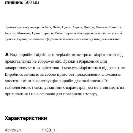
глибина:
50
0 мм
Купити туалетку недорого Київ, Львів, Одеса, Харків, Дніпро, Полтава, Вінниця,
Херсон, Миколаїв, Суми, Чернігів, Рівне, Черкаси або будь-який інший населений
пункт в Україні, Ви можете оформивши замовлення в нашому інтернет-магазині.
🔔
Вид виробів і відтінок матеріалів може трохи відрізнятися від
представлених на зображеннях. Зразки забарвлення слід
використовувати як орієнтовні і можуть відрізнятися від реальних.
Виробник залишає за собою право без повідомлення споживача
вносити зміни в конструкцію виробів для поліпшення їх
технологічних і експлуатаційних параметрів, які не впливають на
призначення і не є основою для повернення товару.
Характеристики
Артикул
1130_1