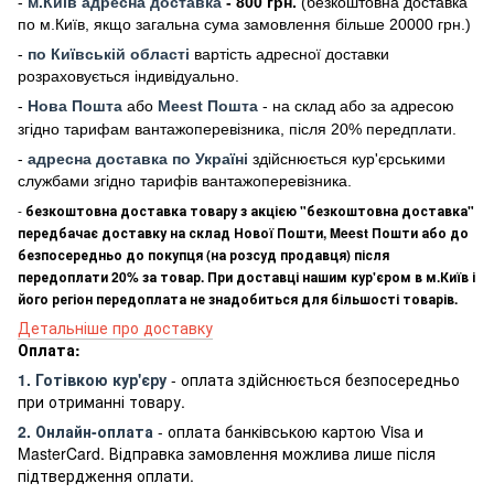
-
м
.Киї
в адресна доставка
- 800 грн.
(безкоштовна доставка
по м.Київ, якщо загальна сума замовлення більше 20000 грн
.)
-
по Київській області
вартість адресної доставки
розраховується індивідуально.
-
Нова Пошта
або
Meest Пошта
- на склад або за адресою
згідно тарифам вантажоперевізника, після 20% передплати.
-
адресна доставка по Україні
здійснюється кур'єрськими
службами згідно тарифів вантажоперевізника.
-
безкоштовна доставка товару з акцією "безкоштовна доставка"
передбачає доставку на склад Нової Пошти, Meest Пошти або до
безпосередньо до покупця (на розсуд продавця) після
передоплати 20% за товар. При доставці нашим кур'єром в м.Київ і
його регіон передоплата не знадобиться для більшості товарів.
Детальніше про доставку
Оплата:
1. Готівкою кур'єру
- оплата здійснюється безпосередньо
при отриманні товару.
2. Онлайн-оплата
- оплата банківською картою Visa и
MasterCard. Відправка замовлення можлива лише після
підтвердження оплати.