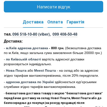
Написати відгук
Доставка
Оплата
Гарантія
тел.
096 518-10-80
(viber),
099 408-50-48
Доставка:
-
м
.Киї
в адресна доставка
- 800 грн.
(безкоштовна доставка
по м.Київ, якщо загальна сума замовлення більше 20000 грн
.)
-
по Київській області
вартість адресної доставки
розраховується індивідуально.
-
Нова Пошта
або
Meest Пошта
- на склад або за адресою
згідно тарифам вантажоперевізника, після 20% передплати.
-
адресна доставка по Україні
здійснюється кур'єрськими
службами згідно тарифів вантажоперевізника.
-
безкоштовна доставка товару з акцією "безкоштовна доставка"
передбачає доставку на склад Нової Пошти, Meest Пошти або до
безпосередньо до покупця (на розсуд продавця) після