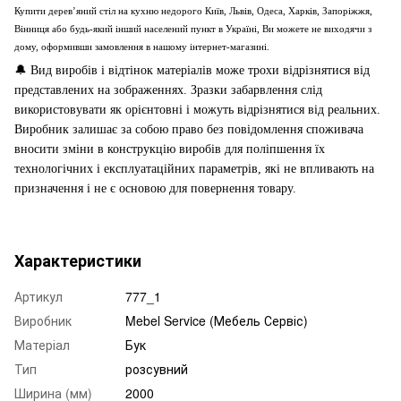
Купити дерев’яний стіл на кухню недорого Київ, Львів, Одеса, Харків, Запоріжжя,
Вінниця або будь-який інший населений пункт в Україні, Ви можете не виходячи з
дому, оформивши замовлення в нашому інтернет-магазині.
🔔
Вид виробів і відтінок матеріалів може трохи відрізнятися від
представлених на зображеннях. Зразки забарвлення слід
використовувати як орієнтовні і можуть відрізнятися від реальних.
Виробник залишає за собою право без повідомлення споживача
вносити зміни в конструкцію виробів для поліпшення їх
технологічних і експлуатаційних параметрів, які не впливають на
призначення і не є основою для повернення товару.
Характеристики
Артикул
777_1
Виробник
Mebel Service (Мебель Сервіс)
Матеріал
Бук
Тип
розсувний
Ширина (мм)
2000