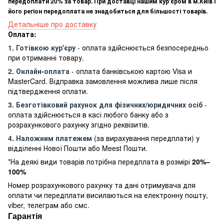
передоплати 20% за товар. При доставці нашим кур'єром в м.Київ і
його регіон передоплата не знадобиться для більшості товарів.
Детальніше про доставку
Оплата:
1. Готівкою кур'єру
- оплата здійснюється безпосередньо
при отриманні товару.
2. Онлайн-оплата
- оплата банківською картою Visa и
MasterCard. Відправка замовлення можлива лише після
підтвердження оплати.
3. Безготівковий рахунок для фізичних/юридичних осіб
-
оплата здійснюється в касі любого банку або з
розрахункового рахунку згідно реквізитів.
4. Наложним платежем
(за вирахування передплати) у
відділенні Нової Пошти або Meest Пошти.
*На деякі види товарів потрібна передплата в розмірі
20%–
100%
Номер розрахункового рахунку та дані отримувача для
оплати чи передплати висилаються на електронну пошту,
viber, телеграм або смс.
Гарантія