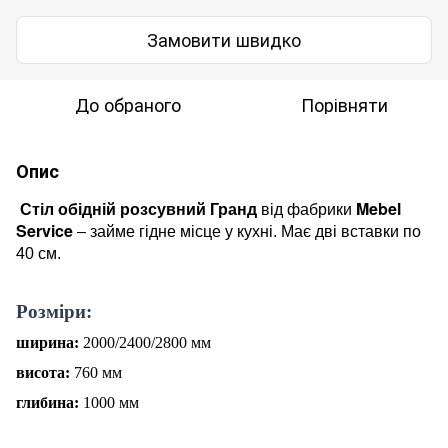
Замовити швидко
До обраного
Порівняти
Опис
Mebel
Стіл обідній розсувний Гранд
від фабрики
Service
– займе гідне місце у кухні. Має дві вставки по
40 см.
Р
о
зміри:
ширина:
20
00
/2
4
0
0
/
2800 мм
висота:
760
мм
глибина:
10
00
мм