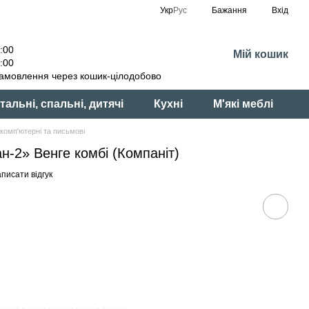
Укр
Рус
Бажання
Вхід
:00
Мій кошик
:00
амовлення через кошик-цілодобово
тальні, спальні, дитячі
Кухні
М'які меблі
комп'ютерні та письмові
н-2» Венге комбі (Компаніт)
писати відгук