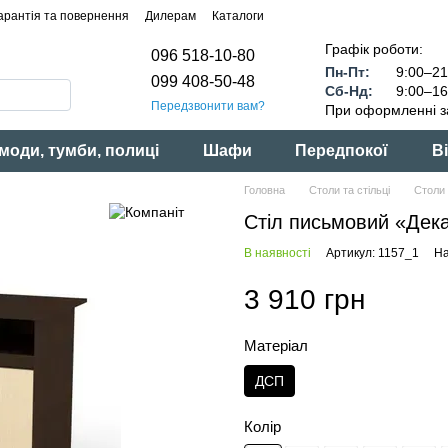
арантія та повернення
Дилерам
Каталоги
Графік роботи:
096 518-10-80
Пн-Пт:
9:00–21
099 408-50-48
Сб-Нд:
9:00–16
Передзвонити вам?
При оформленні з
моди, тумби, полиці
Шафи
Передпокої
Ві
Головна
Столи та стільці
Столи 
Стіл письмовий «Дека
В наявності
Артикул: 1157_1
На
3 910 грн
Матеріал
ДСП
Колір