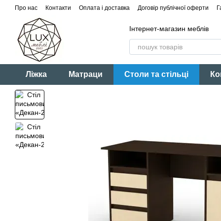
Перейти до основного контенту
Про нас
Контакти
Оплата і доставка
Договір публічної оферти
Г
Інтернет-магазин меблів
Ліжка
Матраци
Столи та стільці
Ко