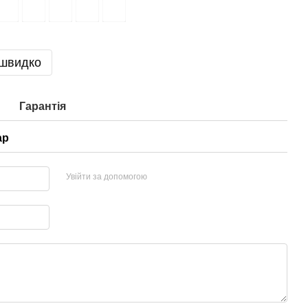
 швидко
Гарантія
ар
Увійти за допомогою