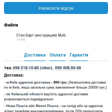
Написати відгук
Файли
Стол Барт (инструкция) Multi
1.9 МБ
PDF
Доставка
Оплата
Гарантія
тел.
096 518-10-80
(viber),
099 408-50-48
Доставка:
-
м
.Киї
в адресна доставка
- 800 грн.
(безкоштовна доставка
по м.Київ, якщо загальна сума замовлення більше 20000 грн
.)
-
по Київській області
вартість адресної доставки
розраховується індивідуально.
-
Нова Пошта
або
Meest Пошта
- на склад або за адресою
згідно тарифам вантажоперевізника, після 20% передплати.