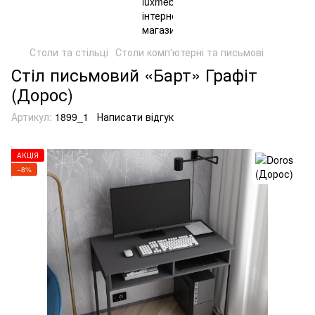
Столи та стільці
Столи комп'ютерні та письмові
Стіл письмовий «Барт» Графіт
(Дорос)
Артикул:
1899_1
Написати відгук
АКЦІЯ
−8%