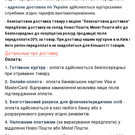
-
адресна доставка по Україні
здійснюється кур'єрськими
службами згідно тарифів вантажоперевізника.
-
безкоштовна доставка товару з акцією "безкоштовна доставка"
передбачає доставку на склад Нової Пошти, Meest Пошти або до
безпосередньо до покупця (на розсуд продавця) після
передоплати 20% за товар. При доставці нашим кур'єром в м.Київ і
його регіон передоплата не знадобиться для більшості товарів.
Детальніше про доставку
Оплата:
1. Готівкою кур'єру
- оплата здійснюється безпосередньо
при отриманні товару.
2. Онлайн-оплата
- оплата банківською картою Visa и
MasterCard. Відправка замовлення можлива лише після
підтвердження оплати.
3. Безготівковий рахунок для фізичних/юридичних осіб
-
оплата здійснюється в касі любого банку або з
розрахункового рахунку згідно реквізитів.
4. Наложним платежем
(за вирахування передплати) у
відділенні Нової Пошти або Meest Пошти.