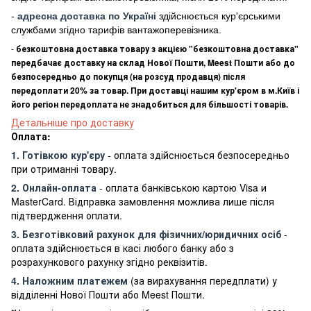
-
адресна доставка по Україні
здійснюється кур'єрськими
службами згідно тарифів вантажоперевізника.
-
безкоштовна доставка товару з акцією "безкоштовна доставка"
передбачає доставку на склад Нової Пошти, Meest Пошти або до
безпосередньо до покупця (на розсуд продавця) після
передоплати 20% за товар. При доставці нашим кур'єром в м.Київ і
його регіон передоплата не знадобиться для більшості товарів.
Детальніше про доставку
Оплата:
1. Готівкою кур'єру
- оплата здійснюється безпосередньо
при отриманні товару.
2. Онлайн-оплата
- оплата банківською картою Visa и
MasterCard. Відправка замовлення можлива лише після
підтвердження оплати.
3. Безготівковий рахунок для фізичних/юридичних осіб
-
оплата здійснюється в касі любого банку або з
розрахункового рахунку згідно реквізитів.
4. Наложним платежем
(за вирахування передплати) у
відділенні Нової Пошти або Meest Пошти.