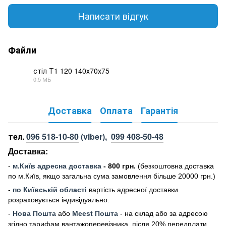
Написати відгук
Файли
стіл Т1 120 140х70х75
0.5 МБ
PDF
Доставка
Оплата
Гарантія
тел.
096 518-10-80
(viber),
099 408-50-48
Доставка:
-
м
.Киї
в адресна доставка
- 800 грн.
(безкоштовна доставка
по м.Київ, якщо загальна сума замовлення більше 20000 грн
.)
-
по Київській області
вартість адресної доставки
розраховується індивідуально.
-
Нова Пошта
або
Meest Пошта
- на склад або за адресою
згідно тарифам вантажоперевізника, після 20% передплати.