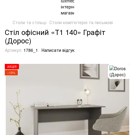
Столи та стільці
Столи комп'ютерні та письмові
Стіл офісний «Т1 140» Графіт
(Дорос)
Артикул:
1786_1
Написати відгук
АКЦІЯ
−13%