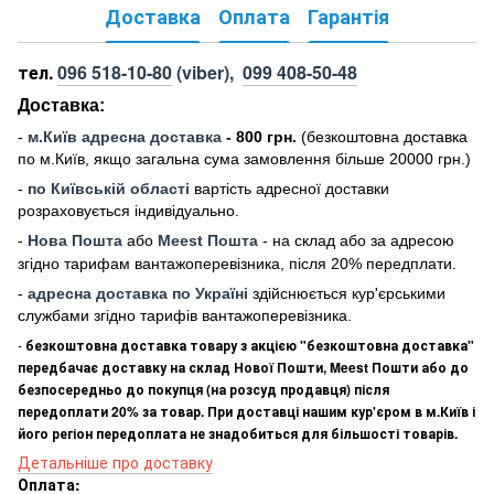
Доставка
Оплата
Гарантія
тел.
096 518-10-80
(viber),
099 408-50-48
Доставка:
-
м
.Киї
в адресна доставка
- 800 грн.
(безкоштовна доставка
по м.Київ, якщо загальна сума замовлення більше 20000 грн
.)
-
по Київській області
вартість адресної доставки
розраховується індивідуально.
-
Нова Пошта
або
Meest Пошта
- на склад або за адресою
згідно тарифам вантажоперевізника, після 20% передплати.
-
адресна доставка по Україні
здійснюється кур'єрськими
службами згідно тарифів вантажоперевізника.
-
безкоштовна доставка товару з акцією "безкоштовна доставка"
передбачає доставку на склад Нової Пошти, Meest Пошти або до
безпосередньо до покупця (на розсуд продавця) після
передоплати 20% за товар. При доставці нашим кур'єром в м.Київ і
його регіон передоплата не знадобиться для більшості товарів.
Детальніше про доставку
Оплата: