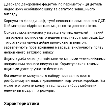
Дзеркало декороване фацетом по периметру - ця деталь
надає йому особливого шику та багатого зовнішнього
вигляду.
Корпуси та фасади шаф, тумб виконані з ламінованого ДСП.
Цей матеріал відрізняється міцністю та довговічністю.
Основа ліжка виконана у вигляді гнучких ламелей — такий
тип основи посилює ортопедичні властивості матраца. До
того ж гнучкі ламелі добре пропускають повітря,
забезпечують провітрювання матраца, виключають появу
неприємного затхлого запаху.
Ящики тумби оснащені якісними та міцними телескопічними
напрямними повного висування. Користуватися такими
ящиками дуже зручно та безпечно.
Всі елементи модульного набору поставляються в
розібраному вигляді, з кріпленнями, картонних коробках. Ви
можете отримати консультації щодо вибору меблевих
елементів модуля, їх розмірів.
Характеристики