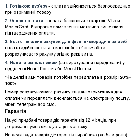
1. Готівкою кур'єру
- оплата здійснюється безпосередньо
при отриманні товару.
2. Онлайн-оплата
- оплата банківською картою Visa и
MasterCard. Відправка замовлення можлива лише після
підтвердження оплати.
3. Безготівковий рахунок для фізичних/юридичних осіб
-
оплата здійснюється в касі любого банку або з
розрахункового рахунку згідно реквізитів.
4. Наложним платежем
(за вирахування передплати) у
відділенні Нової Пошти або Meest Пошти.
*На деякі види товарів потрібна передплата в розмірі
20%–
100%
Номер розрахункового рахунку та дані отримувача для
оплати чи передплати висилаються на електронну пошту,
viber, телеграм або смс.
Гарантія
На усі придбані товари діє гарантія від 12 місяців, при
дотриманні умов експлуатації і монтажу.
На деякі види товарів діє гарантія виробника (до 5-ти років)