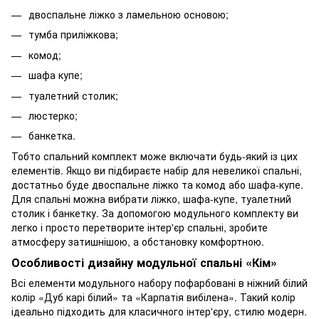
двоспальне
ліжко з ламельною основою
;
тумба приліжкова
;
комод
;
шафа купе;
туалетний столик;
люстерко;
банкетка.
Тобто спальний комплект може включати будь-який із цих
елементів. Якщо ви підбираєте набір для невеликої спальні,
достатньо буде двоспальне ліжко та комод або шафа-купе.
Для спальні можна вибрати ліжко, шафа-купе, туалетний
столик і банкетку. За допомогою модульного комплекту ви
легко і просто перетворите інтер'єр спальні, зробите
атмосферу затишнішою, а обстановку комфортною.
Особливості дизайну модульної спальні «Кім»
Всі елементи модульного набору пофарбовані в ніжний білий
колір «Дуб карі білий» та «Карпатія вибілена». Такий колір
ідеально підходить для класичного інтер'єру, стилю модерн.