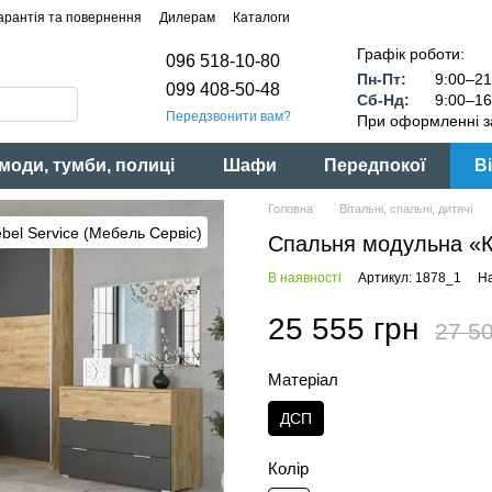
арантія та повернення
Дилерам
Каталоги
Графік роботи:
096 518-10-80
Пн-Пт:
9:00–21
099 408-50-48
Сб-Нд:
9:00–16
Передзвонити вам?
При оформленні з
моди, тумби, полиці
Шафи
Передпокої
Ві
Головна
Вітальні, спальні, дитячі
Спальня модульна «Ка
В наявності
Артикул: 1878_1
На
25 555 грн
27 50
Матеріал
ДСП
Колір