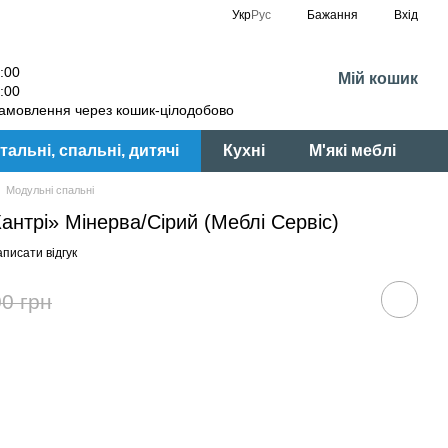
Укр
Рус
Бажання
Вхід
:00
Мій кошик
:00
амовлення через кошик-цілодобово
тальні, спальні, дитячі
Кухні
М'які меблі
Модульні спальні
нтрі» Мінерва/Сірий (Меблі Сервіс)
писати відгук
0 грн