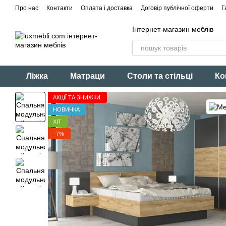
Перейти до основного контенту
Про нас
Контакти
Оплата і доставка
Договір публічної оферти
Г
Інтернет-магазин меблів
Ліжка
Матраци
Столи та стільці
Ко
АКЦІЇ ТА ЗНИЖКИ
НОВИНКА
ХІТ
−7%