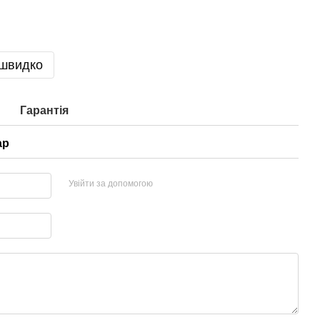
 швидко
Гарантія
ар
Увійти за допомогою