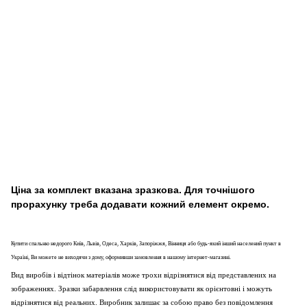
Ціна за комплект вказана зразкова. Для точнішого
прорахунку треба додавати кожний елемент окремо.
Купити спальню недорого Київ, Львів, Одеса, Харків, Запоріжжя, Вінниця або будь-який інший населений пункт в
Україні, Ви можете не виходячи з дому, оформивши замовлення в нашому інтернет-магазині.
Вид виробів і відтінок матеріалів може трохи відрізнятися від представлених на
зображеннях. Зразки забарвлення слід використовувати як орієнтовні і можуть
відрізнятися від реальних. Виробник залишає за собою право без повідомлення