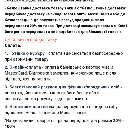
службами згідно тарифів вантажоперевізника.
-
безкоштовна доставка товару з акцією "безкоштовна доставка"
передбачає доставку на склад Нової Пошти, Meest Пошти або до
безпосередньо до покупця (на розсуд продавця) після
передоплати 20% за товар. При доставці нашим кур'єром в м.Київ і
його регіон передоплата не знадобиться для більшості товарів.
Детальніше про доставку
Оплата:
1. Готівкою кур'єру
- оплата здійснюється безпосередньо
при отриманні товару.
2. Онлайн-оплата
- оплата банківською картою Visa и
MasterCard. Відправка замовлення можлива лише після
підтвердження оплати.
3. Безготівковий рахунок для фізичних/юридичних осіб
-
оплата здійснюється в касі любого банку або з
розрахункового рахунку згідно реквізитів.
4. Наложним платежем
(за вирахування передплати) у
відділенні Нової Пошти або Meest Пошти.
*На деякі види товарів потрібна передплата в розмірі
20%–
100%