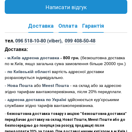
Написати відгук
Доставка
Оплата
Гарантія
тел.
096 518-10-80
(viber),
099 408-50-48
Доставка:
-
м
.Киї
в адресна доставка
- 800 грн.
(безкоштовна доставка
по м.Київ, якщо загальна сума замовлення більше 20000 грн
.)
-
по Київській області
вартість адресної доставки
розраховується індивідуально.
-
Нова Пошта
або
Meest Пошта
- на склад або за адресою
згідно тарифам вантажоперевізника, після 20% передплати.
-
адресна доставка по Україні
здійснюється кур'єрськими
службами згідно тарифів вантажоперевізника.
-
безкоштовна доставка товару з акцією "безкоштовна доставка"
передбачає доставку на склад Нової Пошти, Meest Пошти або до
безпосередньо до покупця (на розсуд продавця) після
передоплати 20% за товар. При доставці нашим кур'єром в м.Київ і