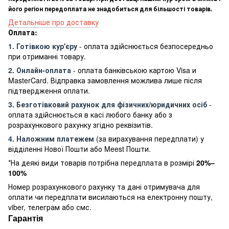
його регіон передоплата не знадобиться для більшості товарів.
Детальніше про доставку
Оплата:
1. Готівкою кур'єру
- оплата здійснюється безпосередньо
при отриманні товару.
2. Онлайн-оплата
- оплата банківською картою Visa и
MasterCard. Відправка замовлення можлива лише після
підтвердження оплати.
3. Безготівковий рахунок для фізичних/юридичних осіб
-
оплата здійснюється в касі любого банку або з
розрахункового рахунку згідно реквізитів.
4. Наложним платежем
(за вирахування передплати) у
відділенні Нової Пошти або Meest Пошти.
*На деякі види товарів потрібна передплата в розмірі
20%–
100%
Номер розрахункового рахунку та дані отримувача для
оплати чи передплати висилаються на електронну пошту,
viber, телеграм або смс.
Гарантія