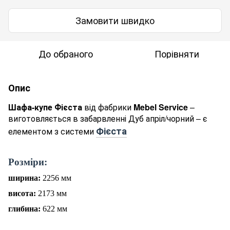
Замовити швидко
До обраного
Порівняти
Опис
Шафа-купе Фієста
від фабрики
Mebel Service
–
виготовляється в забарвленні Дуб апріл/чорний – є
Фієста
елементом з системи
Р
о
зміри:
ширина:
2256
мм
висота:
2173
мм
глибина:
622
мм