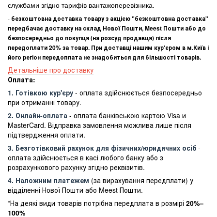
службами згідно тарифів вантажоперевізника.
-
безкоштовна доставка товару з акцією "безкоштовна доставка"
передбачає доставку на склад Нової Пошти, Meest Пошти або до
безпосередньо до покупця (на розсуд продавця) після
передоплати 20% за товар. При доставці нашим кур'єром в м.Київ і
його регіон передоплата не знадобиться для більшості товарів.
Детальніше про доставку
Оплата:
1. Готівкою кур'єру
- оплата здійснюється безпосередньо
при отриманні товару.
2. Онлайн-оплата
- оплата банківською картою Visa и
MasterCard. Відправка замовлення можлива лише після
підтвердження оплати.
3. Безготівковий рахунок для фізичних/юридичних осіб
-
оплата здійснюється в касі любого банку або з
розрахункового рахунку згідно реквізитів.
4. Наложним платежем
(за вирахування передплати) у
відділенні Нової Пошти або Meest Пошти.
*На деякі види товарів потрібна передплата в розмірі
20%–
100%