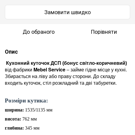
Замовити швидко
До обраного
Порівняти
Опис
Кухонний куточок ДСП (бонус світло-коричневий)
Mebel Service
від фабрики
– займе гідне місце у кухні.
Збирається на ліву або праву сторони. До складу
входить куточок, стіл розкладний та дві табуретки.
Р
о
зміри
кутика
:
ширина:
1535
/1
135
мм
висота:
762
мм
глибина:
345
мм