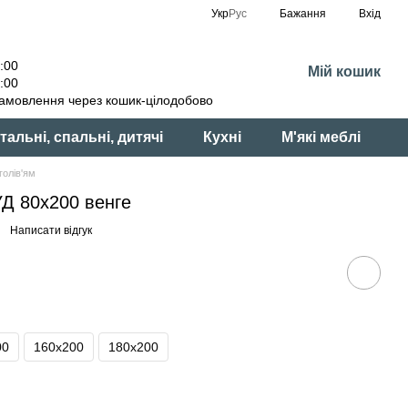
Укр
Рус
Бажання
Вхід
:00
Мій кошик
:00
амовлення через кошик-цілодобово
тальні, спальні, дитячі
Кухні
М'які меблі
голів'ям
УД 80х200 венге
Написати відгук
00
160x200
180x200