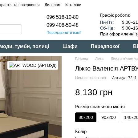
арантія та повернення
Дилерам
Каталоги
Графік роботи:
096 518-10-80
Пн-Пт:
9:00–21
099 408-50-48
Сб-Нд:
9:00–16
Передзвонити вам?
При оформленні з
моди, тумби, полиці
Шафи
Передпокої
Ві
Головна
Ліжка
Ліжка з м'яким уз
Ліжко Валенсія АРТВ
Немає в наявності
Артикул: 72_1
8 130 грн
Розмір спального місця
80x200
90x200
140x2
Колір