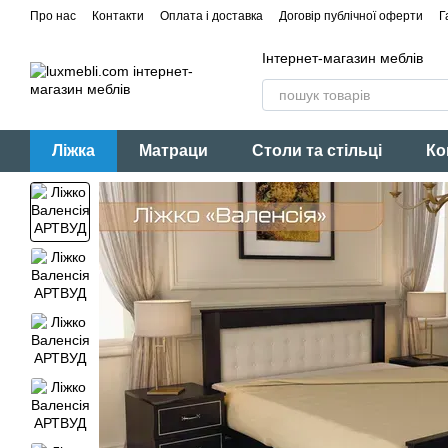
Перейти до основного контенту
Про нас
Контакти
Оплата і доставка
Договір публічної оферти
Г
Інтернет-магазин меблів
Ліжка
Матраци
Столи та стільці
Ко