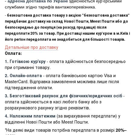
-
адресна доставка по Україні
здійснюється кур'єрськими
службами згідно тарифів вантажоперевізника.
-
безкоштовна доставка товару з акцією "безкоштовна доставка"
передбачає доставку на склад Нової Пошти, Meest Пошти або до
безпосередньо до покупця (на розсуд продавця) після
передоплати 20% за товар. При доставці нашим кур'єром в м.Київ і
його регіон передоплата не знадобиться для більшості товарів.
Детальніше про доставку
Оплата:
1. Готівкою кур'єру
- оплата здійснюється безпосередньо
при отриманні товару.
2. Онлайн-оплата
- оплата банківською картою Visa и
MasterCard. Відправка замовлення можлива лише після
підтвердження оплати.
3. Безготівковий рахунок для фізичних/юридичних осіб
-
оплата здійснюється в касі любого банку або з
розрахункового рахунку згідно реквізитів.
4. Наложним платежем
(за вирахування передплати) у
відділенні Нової Пошти або Meest Пошти.
*На деякі види товарів потрібна передплата в розмірі
20%–