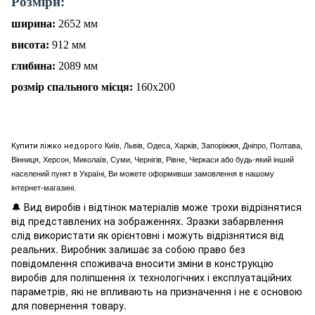
Р
о
зміри:
ширина:
2652
мм
висота:
912
мм
глибина:
2089
мм
розм
і
р спального місця:
160х200
Купити ліжко недорого
Київ, Львів, Одеса, Харків, Запоріжжя, Дніпро, Полтава,
Вінниця, Херсон, Миколаїв, Суми, Чернігів, Рівне, Черкаси або будь-який інший
населений пункт в Україні, Ви можете оформивши замовлення в нашому
інтернет-магазині.
🔔 Вид виробів і відтінок матеріалів може трохи відрізнятися
від представлених на зображеннях. Зразки забарвлення
слід використати як орієнтовні і можуть відрізнятися від
реальних. Виробник залишає за собою право без
повідомлення споживача вносити зміни в конструкцію
виробів для поліпшення їх технологічних і експлуатаційних
параметрів, які не впливають на призначення і не є основою
для повернення товару.