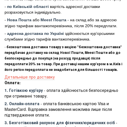
-
по Київській області
вартість адресної доставки
розраховується індивідуально.
-
Нова Пошта
або
Meest Пошта
- на склад або за адресою
згідно тарифам вантажоперевізника, після 20% передплати.
-
адресна доставка по Україні
здійснюється кур'єрськими
службами згідно тарифів вантажоперевізника.
-
безкоштовна доставка товару з акцією "безкоштовна доставка"
передбачає доставку на склад Нової Пошти, Meest Пошти або до
безпосередньо до покупця (на розсуд продавця) після
передоплати 20% за товар. При доставці нашим кур'єром в м.Київ і
його регіон передоплата не знадобиться для більшості товарів.
Детальніше про доставку
Оплата:
1. Готівкою кур'єру
- оплата здійснюється безпосередньо
при отриманні товару.
2. Онлайн-оплата
- оплата банківською картою Visa и
MasterCard. Відправка замовлення можлива лише після
підтвердження оплати.
3. Безготівковий рахунок для фізичних/юридичних осіб
-