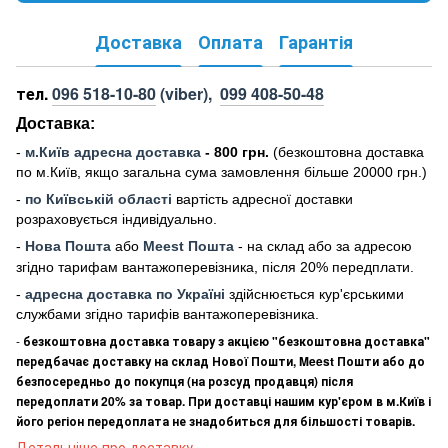
Доставка
Оплата
Гарантія
тел.
096 518-10-80
(viber),
099 408-50-48
Доставка:
-
м
.Киї
в адресна доставка
- 800 грн.
(безкоштовна доставка
по м.Київ, якщо загальна сума замовлення більше 20000 грн
.)
-
по Київській області
вартість адресної доставки
розраховується індивідуально.
-
Нова Пошта
або
Meest Пошта
- на склад або за адресою
згідно тарифам вантажоперевізника, після 20% передплати.
-
адресна доставка по Україні
здійснюється кур'єрськими
службами згідно тарифів вантажоперевізника.
-
безкоштовна доставка товару з акцією "безкоштовна доставка"
передбачає доставку на склад Нової Пошти, Meest Пошти або до
безпосередньо до покупця (на розсуд продавця) після
передоплати 20% за товар. При доставці нашим кур'єром в м.Київ і
його регіон передоплата не знадобиться для більшості товарів.
Детальніше про доставку