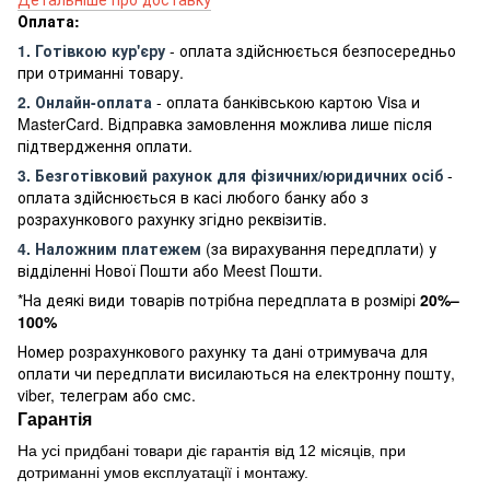
Оплата:
1. Готівкою кур'єру
- оплата здійснюється безпосередньо
при отриманні товару.
2. Онлайн-оплата
- оплата банківською картою Visa и
MasterCard. Відправка замовлення можлива лише після
підтвердження оплати.
3. Безготівковий рахунок для фізичних/юридичних осіб
-
оплата здійснюється в касі любого банку або з
розрахункового рахунку згідно реквізитів.
4. Наложним платежем
(за вирахування передплати) у
відділенні Нової Пошти або Meest Пошти.
*На деякі види товарів потрібна передплата в розмірі
20%–
100%
Номер розрахункового рахунку та дані отримувача для
оплати чи передплати висилаються на електронну пошту,
viber, телеграм або смс.
Гарантія
На усі придбані товари діє гарантія від 12 місяців, при
дотриманні умов експлуатації і монтажу.