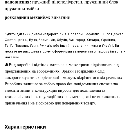
наповнен
н
я:
пружний
пінополіуретан, пружинний блок,
пружинна змійка
розкладний механізм:
викатний
Купити дитячий диван недорого Київ, Бровари, Бориспіль, Біла Церква,
Фастів, Ірпінь, Буча, Васильків, Обухів, Вишгород, Сквира, Українка,
Тетіїв, Тараща, Узин, Ржищів або інший населений пункт в Україні, Ви
можете не виходячи з дому, оформивши замовлення в нашому інтернет-
магазині.
🔔
Вид виробів і відтінок матеріалів може трохи відрізнятися від
представлених на зображеннях. Зразки забарвлення слід
використовувати як орієнтовні і можуть відрізнятися від реальних.
Виробник залишає за собою право без повідомлення споживача
вносити зміни в конструкцію виробів для поліпшення їх
технологічних і експлуатаційних параметрів, які не впливають на
призначення і не є основою для повернення товару.
Характеристики