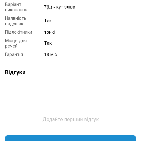
Варіант
7(L) - кут зліва
виконання
Наявність
Так
подушок
Підлокітники
тонкі
Місце для
Так
речей
Гарантія
18 міс
Відгуки
Додайте перший відгук