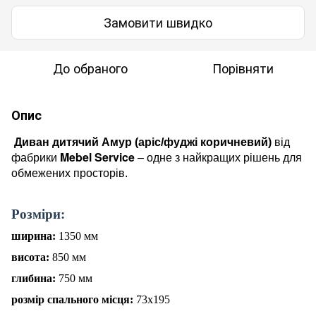
Замовити швидко
До обраного
Порівняти
Опис
Диван дитячий Амур (аріс/фуджі коричневий)
від
Mebel Service
фабрики
– одне з найкращих рішень для
обмежених просторів.
Розміри:
ширина:
135
0 мм
висота:
85
0 мм
глибина:
75
0 мм
розмір спального місця:
73
х195