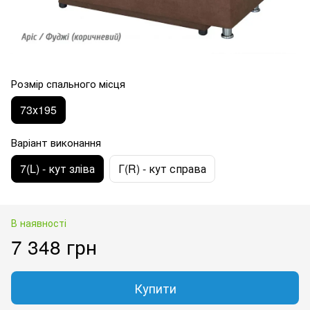
Розмір спального місця
73х195
Варіант виконання
7(L) - кут зліва
Г(R) - кут справа
В наявності
7 348 грн
Купити