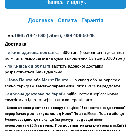
Написати відгук
Доставка
Оплата
Гарантія
тел.
096 518-10-80
(viber),
099 408-50-48
Доставка:
-
м
.Киї
в адресна доставка
- 800 грн.
(безкоштовна доставка
по м.Київ, якщо загальна сума замовлення більше 20000 грн
.)
-
по Київській області
вартість адресної доставки
розраховується індивідуально.
-
Нова Пошта
або
Meest Пошта
- на склад або за адресою
згідно тарифам вантажоперевізника, після 20% передплати.
-
адресна доставка по Україні
здійснюється кур'єрськими
службами згідно тарифів вантажоперевізника.
-
безкоштовна доставка товару з акцією "безкоштовна доставка"
передбачає доставку на склад Нової Пошти, Meest Пошти або до
безпосередньо до покупця (на розсуд продавця) після
передоплати 20% за товар. При доставці нашим кур'єром в м.Київ і
його регіон передоплата не знадобиться для більшості товарів.