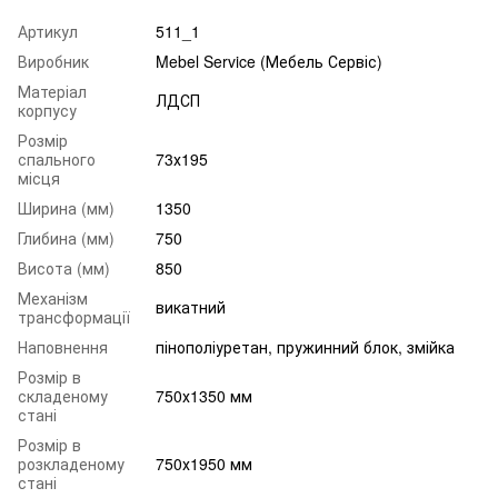
Артикул
511_1
Виробник
Mebel Service (Мебель Сервіс)
Матеріал
ЛДСП
корпусу
Розмір
спального
73х195
місця
Ширина (мм)
1350
Глибина (мм)
750
Висота (мм)
850
Механізм
викатний
трансформації
Наповнення
пінополіуретан, пружинний блок, змійка
Розмір в
складеному
750х1350 мм
стані
Розмір в
розкладеному
750х1950 мм
стані