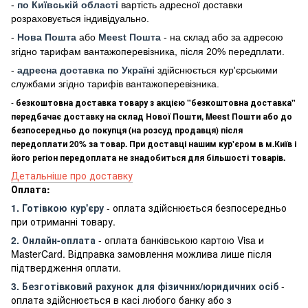
-
по Київській області
вартість адресної доставки
розраховується індивідуально.
-
Нова Пошта
або
Meest Пошта
- на склад або за адресою
згідно тарифам вантажоперевізника, після 20% передплати.
-
адресна доставка по Україні
здійснюється кур'єрськими
службами згідно тарифів вантажоперевізника.
-
безкоштовна доставка товару з акцією "безкоштовна доставка"
передбачає доставку на склад Нової Пошти, Meest Пошти або до
безпосередньо до покупця (на розсуд продавця) після
передоплати 20% за товар. При доставці нашим кур'єром в м.Київ і
його регіон передоплата не знадобиться для більшості товарів.
Детальніше про доставку
Оплата:
1. Готівкою кур'єру
- оплата здійснюється безпосередньо
при отриманні товару.
2. Онлайн-оплата
- оплата банківською картою Visa и
MasterCard. Відправка замовлення можлива лише після
підтвердження оплати.
3. Безготівковий рахунок для фізичних/юридичних осіб
-
оплата здійснюється в касі любого банку або з