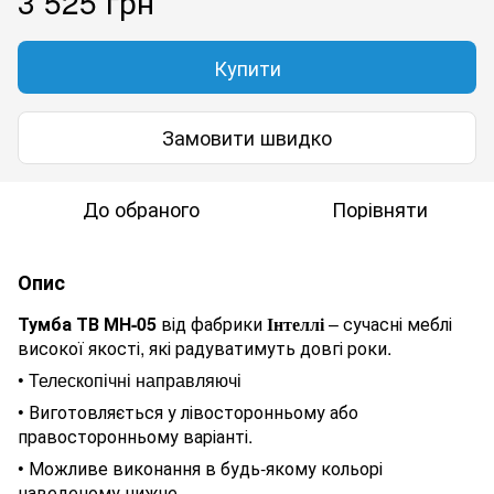
3 525 грн
Купити
Замовити швидко
До обраного
Порівняти
Опис
Тумба ТВ МН
-05
від фабрики
– сучасні меблі
Інтеллі
високої якості, які радуватимуть довгі роки.
•
Телескопічні направляючі
•
Виготовляється у лівосторонньому або
правосторонньому варіанті.
•
Можливе виконання в будь-якому кольорі
наведеному нижче.