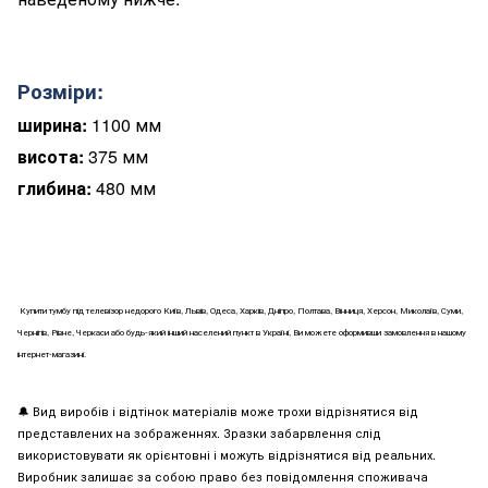
Розміри:
ширина:
1100 мм
висота:
375 мм
глибина:
480 мм
Купити
тумбу під телевізор
недорого Київ, Львів, Одеса, Харків, Дніпро, Полтава, Вінниця, Херсон, Миколаїв, Суми,
Чернігів, Рівне, Черкаси або будь-який інший населений пункт в Україні, Ви можете оформивши замовлення в нашому
інтернет-магазині.
🔔
Вид виробів і відтінок матеріалів може трохи відрізнятися від
представлених на зображеннях. Зразки забарвлення слід
використовувати як орієнтовні і можуть відрізнятися від реальних.
Виробник залишає за собою право без повідомлення споживача