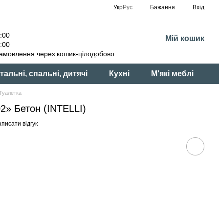
Укр
Рус
Бажання
Вхід
:00
Мій кошик
:00
амовлення через кошик-цілодобово
тальні, спальні, дитячі
Кухні
М'які меблі
Туалетка
» Бетон (INTELLI)
писати відгук