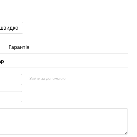
 швидко
Гарантія
ар
Увійти за допомогою