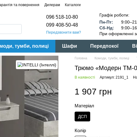
арантія та повернення
Дилерам
Каталоги
Графік роботи:
096 518-10-80
Пн-Пт:
9:00–21
099 408-50-48
Сб-Нд:
9:00–16
Передзвонити вам?
При оформленні з
моди, тумби, полиці
Шафи
Передпокої
Ві
Головна
Комоди, тумби, полиці
Трюмо «Модерн ТМ-02
В наявності
Артикул: 2191_1
На
1 907 грн
Матеріал
ДСП
Колір