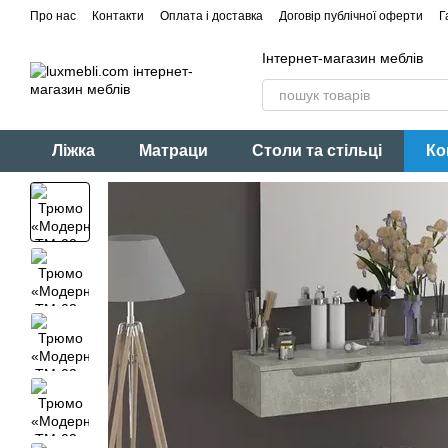
Перейти до основного контенту
Про нас
Контакти
Оплата і доставка
Договір публічної оферти
Г
Інтернет-магазин меблів
Ліжка
Матраци
Столи та стільці
Ко