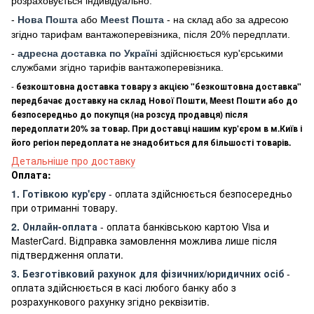
розраховується індивідуально.
-
Нова Пошта
або
Meest Пошта
- на склад або за адресою
згідно тарифам вантажоперевізника, після 20% передплати.
-
адресна доставка по Україні
здійснюється кур'єрськими
службами згідно тарифів вантажоперевізника.
-
безкоштовна доставка товару з акцією "безкоштовна доставка"
передбачає доставку на склад Нової Пошти, Meest Пошти або до
безпосередньо до покупця (на розсуд продавця) після
передоплати 20% за товар. При доставці нашим кур'єром в м.Київ і
його регіон передоплата не знадобиться для більшості товарів.
Детальніше про доставку
Оплата:
1. Готівкою кур'єру
- оплата здійснюється безпосередньо
при отриманні товару.
2. Онлайн-оплата
- оплата банківською картою Visa и
MasterCard. Відправка замовлення можлива лише після
підтвердження оплати.
3. Безготівковий рахунок для фізичних/юридичних осіб
-
оплата здійснюється в касі любого банку або з
розрахункового рахунку згідно реквізитів.