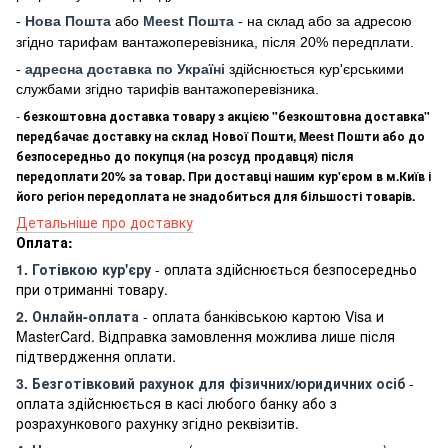
-
Нова Пошта
або
Meest Пошта
- на склад або за адресою
згідно тарифам вантажоперевізника, після 20% передплати.
-
адресна доставка по Україні
здійснюється кур'єрськими
службами згідно тарифів вантажоперевізника.
-
безкоштовна доставка товару з акцією "безкоштовна доставка"
передбачає доставку на склад Нової Пошти, Meest Пошти або до
безпосередньо до покупця (на розсуд продавця) після
передоплати 20% за товар. При доставці нашим кур'єром в м.Київ і
його регіон передоплата не знадобиться для більшості товарів.
Детальніше про доставку
Оплата:
1. Готівкою кур'єру
- оплата здійснюється безпосередньо
при отриманні товару.
2. Онлайн-оплата
- оплата банківською картою Visa и
MasterCard. Відправка замовлення можлива лише після
підтвердження оплати.
3. Безготівковий рахунок для фізичних/юридичних осіб
-
оплата здійснюється в касі любого банку або з
розрахункового рахунку згідно реквізитів.