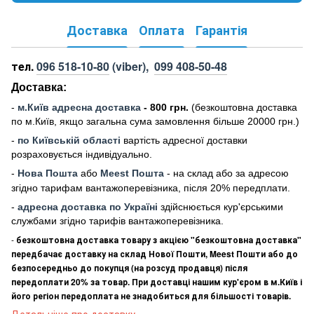
Доставка
Оплата
Гарантія
тел.
096 518-10-80
(viber),
099 408-50-48
Доставка:
-
м
.Киї
в адресна доставка
- 800 грн.
(безкоштовна доставка
по м.Київ, якщо загальна сума замовлення більше 20000 грн
.)
-
по Київській області
вартість адресної доставки
розраховується індивідуально.
-
Нова Пошта
або
Meest Пошта
- на склад або за адресою
згідно тарифам вантажоперевізника, після 20% передплати.
-
адресна доставка по Україні
здійснюється кур'єрськими
службами згідно тарифів вантажоперевізника.
-
безкоштовна доставка товару з акцією "безкоштовна доставка"
передбачає доставку на склад Нової Пошти, Meest Пошти або до
безпосередньо до покупця (на розсуд продавця) після
передоплати 20% за товар. При доставці нашим кур'єром в м.Київ і
його регіон передоплата не знадобиться для більшості товарів.
Детальніше про доставку