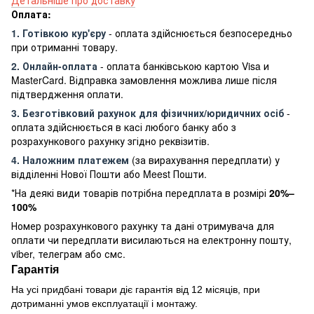
Оплата:
1. Готівкою кур'єру
- оплата здійснюється безпосередньо
при отриманні товару.
2. Онлайн-оплата
- оплата банківською картою Visa и
MasterCard. Відправка замовлення можлива лише після
підтвердження оплати.
3. Безготівковий рахунок для фізичних/юридичних осіб
-
оплата здійснюється в касі любого банку або з
розрахункового рахунку згідно реквізитів.
4. Наложним платежем
(за вирахування передплати) у
відділенні Нової Пошти або Meest Пошти.
*На деякі види товарів потрібна передплата в розмірі
20%–
100%
Номер розрахункового рахунку та дані отримувача для
оплати чи передплати висилаються на електронну пошту,
viber, телеграм або смс.
Гарантія
На усі придбані товари діє гарантія від 12 місяців, при
дотриманні умов експлуатації і монтажу.