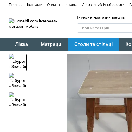
Перейти до основного контенту
Про нас
Контакти
Оплата і доставка
Договір публічної оферти
Г
Інтернет-магазин меблів
Ліжка
Матраци
Столи та стільці
Ко