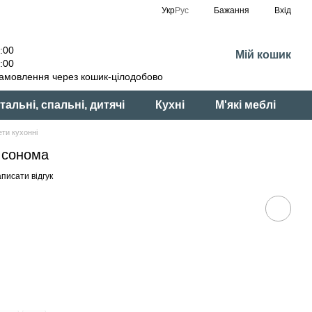
Укр
Рус
Бажання
Вхід
:00
Мій кошик
:00
амовлення через кошик-цілодобово
тальні, спальні, дитячі
Кухні
М'які меблі
ти кухонні
 сонома
писати відгук