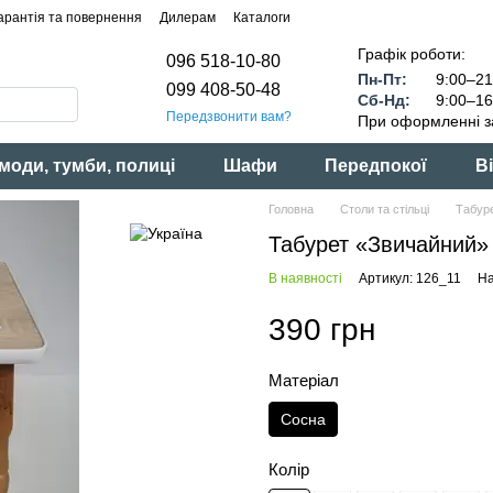
арантія та повернення
Дилерам
Каталоги
Графік роботи:
096 518-10-80
Пн-Пт:
9:00–21
099 408-50-48
Сб-Нд:
9:00–16
Передзвонити вам?
При оформленні з
моди, тумби, полиці
Шафи
Передпокої
Ві
Головна
Столи та стільці
Табуре
Табурет «Звичайний»
В наявності
Артикул: 126_11
На
390 грн
Матеріал
Сосна
Колір