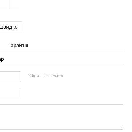
 швидко
Гарантія
ар
Увійти за допомогою