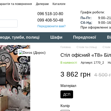
арантія та повернення
Дилерам
Каталоги
Графік роботи:
096 518-10-80
Пн-Пт:
9:00–21
099 408-50-48
Сб-Нд:
9:00–16
Передзвонити вам?
При оформленні з
моди, тумби, полиці
Шафи
Передпокої
Ві
Головна
Столи та стільці
Столи 
Стіл офісний «Т8» Бі
В наявності
Артикул: 1770_2
На
3 862 грн
4 500 
Матеріал
ДСП
Колір