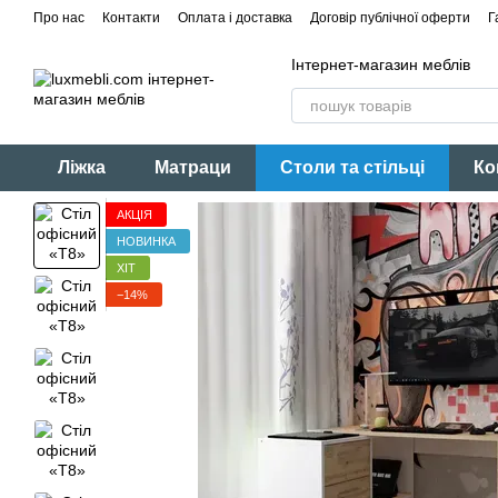
Перейти до основного контенту
Про нас
Контакти
Оплата і доставка
Договір публічної оферти
Г
Інтернет-магазин меблів
Ліжка
Матраци
Столи та стільці
Ко
АКЦІЯ
НОВИНКА
ХІТ
−14%