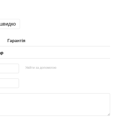
 швидко
Гарантія
ар
Увійти за допомогою