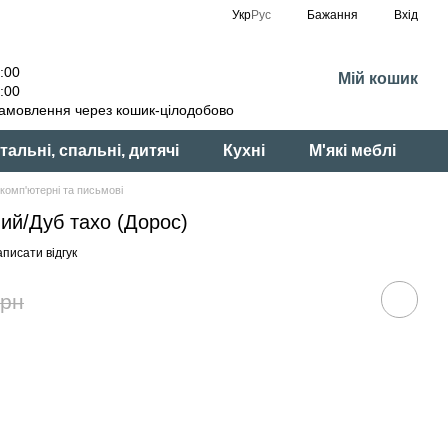
Укр
Рус
Бажання
Вхід
:00
Мій кошик
:00
амовлення через кошик-цілодобово
тальні, спальні, дитячі
Кухні
М'які меблі
комп'ютерні та письмові
лий/Дуб тахо (Дорос)
писати відгук
грн