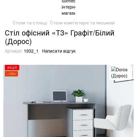
Столи та стільці
Столи комп'ютерні та письмові
Стіл офісний «Т3» Графіт/Білий
(Дорос)
Артикул:
1932_1
Написати відгук
АКЦІЯ
−10%