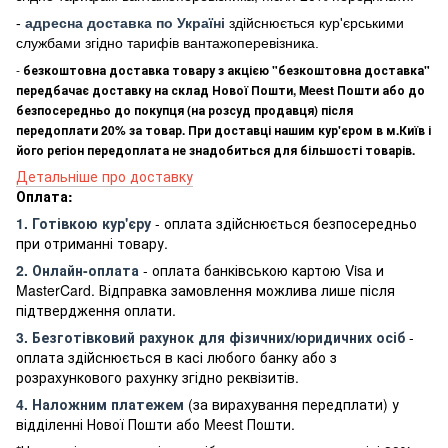
-
адресна доставка по Україні
здійснюється кур'єрськими
службами згідно тарифів вантажоперевізника.
-
безкоштовна доставка товару з акцією "безкоштовна доставка"
передбачає доставку на склад Нової Пошти, Meest Пошти або до
безпосередньо до покупця (на розсуд продавця) після
передоплати 20% за товар. При доставці нашим кур'єром в м.Київ і
його регіон передоплата не знадобиться для більшості товарів.
Детальніше про доставку
Оплата:
1. Готівкою кур'єру
- оплата здійснюється безпосередньо
при отриманні товару.
2. Онлайн-оплата
- оплата банківською картою Visa и
MasterCard. Відправка замовлення можлива лише після
підтвердження оплати.
3. Безготівковий рахунок для фізичних/юридичних осіб
-
оплата здійснюється в касі любого банку або з
розрахункового рахунку згідно реквізитів.
4. Наложним платежем
(за вирахування передплати) у
відділенні Нової Пошти або Meest Пошти.