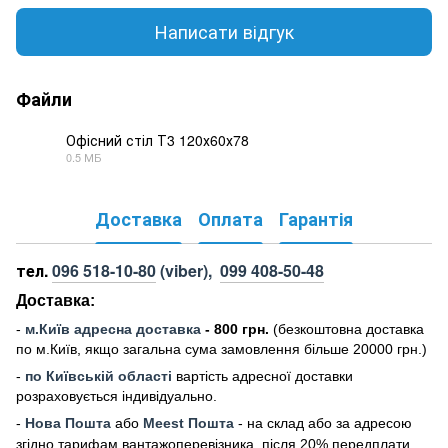
Написати відгук
Файли
Офісний стіл Т3 120х60х78
0.5 МБ
PDF
Доставка
Оплата
Гарантія
тел.
096 518-10-80
(viber),
099 408-50-48
Доставка:
-
м
.Киї
в адресна доставка
- 800 грн.
(безкоштовна доставка
по м.Київ, якщо загальна сума замовлення більше 20000 грн
.)
-
по Київській області
вартість адресної доставки
розраховується індивідуально.
-
Нова Пошта
або
Meest Пошта
- на склад або за адресою
згідно тарифам вантажоперевізника, після 20% передплати.