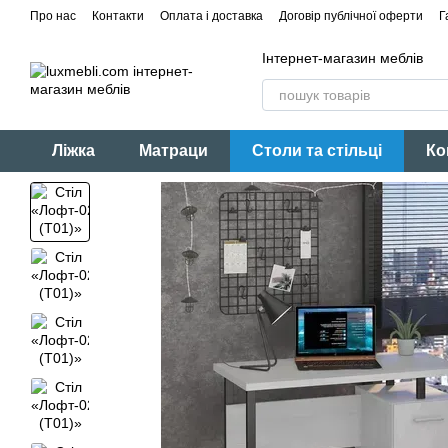
Перейти до основного контенту
Про нас
Контакти
Оплата і доставка
Договір публічної оферти
Г
Інтернет-магазин меблів
Ліжка
Матраци
Столи та стільці
Ко