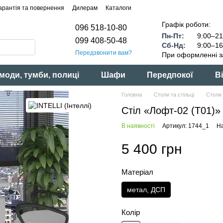
арантія та повернення
Дилерам
Каталоги
Графік роботи:
096 518-10-80
Пн-Пт:
9:00–21
099 408-50-48
Сб-Нд:
9:00–16
Передзвонити вам?
При оформленні з
моди, тумби, полиці
Шафи
Передпокої
Ві
Головна
Столи та стільці
Столи 
Стіл «Лофт-02 (Т01)» 
В наявності
Артикул: 1744_1
На
5 400 грн
Матеріал
метал, ДСП
Колір