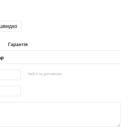
 швидко
Гарантія
ар
Увійти за допомогою