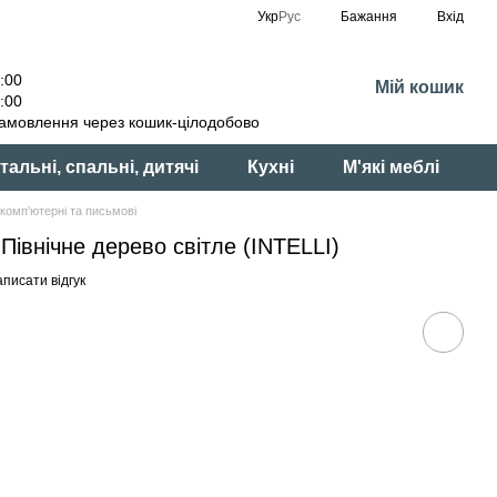
Укр
Рус
Бажання
Вхід
:00
Мій кошик
:00
амовлення через кошик-цілодобово
тальні, спальні, дитячі
Кухні
М'які меблі
комп'ютерні та письмові
Північне дерево світле (INTELLI)
писати відгук