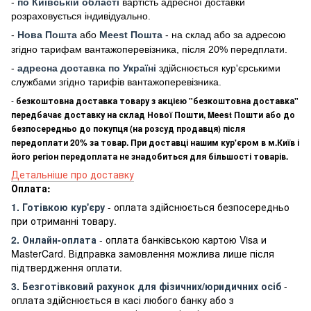
-
по Київській області
вартість адресної доставки
розраховується індивідуально.
-
Нова Пошта
або
Meest Пошта
- на склад або за адресою
згідно тарифам вантажоперевізника, після 20% передплати.
-
адресна доставка по Україні
здійснюється кур'єрськими
службами згідно тарифів вантажоперевізника.
-
безкоштовна доставка товару з акцією "безкоштовна доставка"
передбачає доставку на склад Нової Пошти, Meest Пошти або до
безпосередньо до покупця (на розсуд продавця) після
передоплати 20% за товар. При доставці нашим кур'єром в м.Київ і
його регіон передоплата не знадобиться для більшості товарів.
Детальніше про доставку
Оплата:
1. Готівкою кур'єру
- оплата здійснюється безпосередньо
при отриманні товару.
2. Онлайн-оплата
- оплата банківською картою Visa и
MasterCard. Відправка замовлення можлива лише після
підтвердження оплати.
3. Безготівковий рахунок для фізичних/юридичних осіб
-
оплата здійснюється в касі любого банку або з