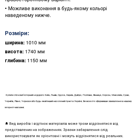
•
Можливе виконання в будь-якому кольорі
наведеному нижче.
Розміри:
ширина:
1010 мм
висота:
1740 мм
глибина:
1150 мм
Купити
стіл комп’ютерний
недорого Київ, Львів, Одеса, Харків, Дніпро, Полтава, Вінниця, Херсон, Миколаїв, Суми,
Чернігів, Рівне, Черкаси або будь-який інший населений пункт в Україні, Ви можете оформивши замовлення в нашому
інтернет-магазині.
🔔
Вид виробів і відтінок матеріалів може трохи відрізнятися від
представлених на зображеннях. Зразки забарвлення слід
використовувати як орієнтовні і можуть відрізнятися від реальних.