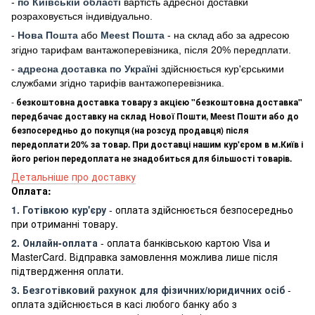
-
по Київській області
вартість адресної доставки
розраховується індивідуально.
-
Нова Пошта
або
Meest Пошта
- на склад або за адресою
згідно тарифам вантажоперевізника, після 20% передплати.
-
адресна доставка по Україні
здійснюється кур'єрськими
службами згідно тарифів вантажоперевізника.
-
безкоштовна доставка товару з акцією "безкоштовна доставка"
передбачає доставку на склад Нової Пошти, Meest Пошти або до
безпосередньо до покупця (на розсуд продавця) після
передоплати 20% за товар. При доставці нашим кур'єром в м.Київ і
його регіон передоплата не знадобиться для більшості товарів.
Детальніше про доставку
Оплата:
1. Готівкою кур'єру
- оплата здійснюється безпосередньо
при отриманні товару.
2. Онлайн-оплата
- оплата банківською картою Visa и
MasterCard. Відправка замовлення можлива лише після
підтвердження оплати.
3. Безготівковий рахунок для фізичних/юридичних осіб
-
оплата здійснюється в касі любого банку або з