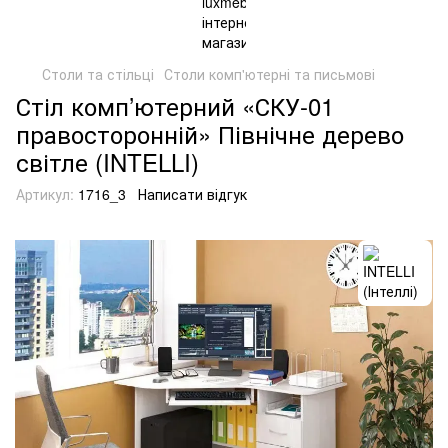
Столи та стільці
Столи комп'ютерні та письмові
Стіл комп’ютерний «СКУ-01
правосторонній» Північне дерево
світле (INTELLI)
Артикул:
1716_3
Написати відгук