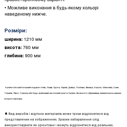
•
Можливе виконання в будь-якому кольорі
наведеному нижче.
Розміри:
ширина:
1210 мм
висота:
760 мм
глибина:
900 мм
Купити
стіл комп’ютерний
недорого Київ, Львів, Одеса, Харків, Дніпро, Полтава, Вінниця, Херсон, Миколаїв, Суми,
Чернігів, Рівне, Черкаси або будь-який інший населений пункт в Україні, Ви можете оформивши замовлення в нашому
інтернет-магазині.
🔔
Вид виробів і відтінок матеріалів може трохи відрізнятися від
представлених на зображеннях. Зразки забарвлення слід
використовувати як орієнтовні і можуть відрізнятися від реальних.