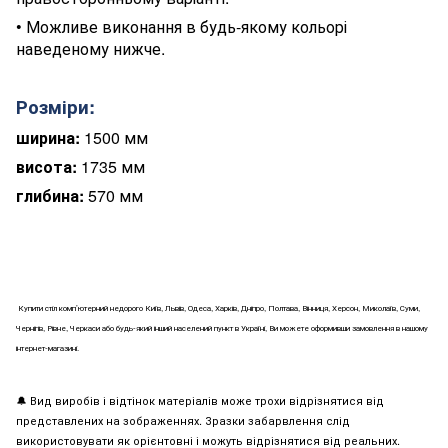
•
Можливе виконання в будь-якому кольорі
наведеному нижче.
Розміри:
ширина:
1500 мм
висота:
1735 мм
глибина:
570 мм
Купити
стіл комп’ютерний
недорого Київ, Львів, Одеса, Харків, Дніпро, Полтава, Вінниця, Херсон, Миколаїв, Суми,
Чернігів, Рівне, Черкаси або будь-який інший населений пункт в Україні, Ви можете оформивши замовлення в нашому
інтернет-магазині.
🔔
Вид виробів і відтінок матеріалів може трохи відрізнятися від
представлених на зображеннях. Зразки забарвлення слід
використовувати як орієнтовні і можуть відрізнятися від реальних.