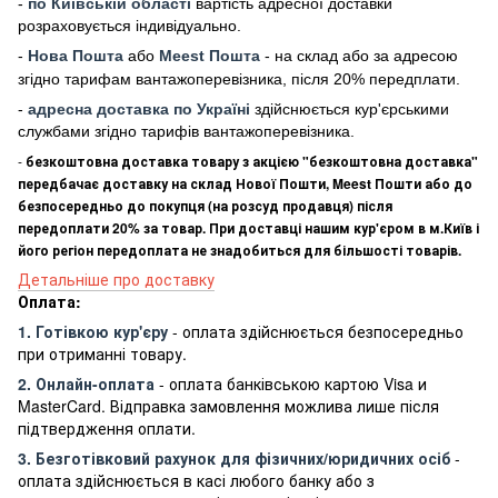
-
по Київській області
вартість адресної доставки
розраховується індивідуально.
-
Нова Пошта
або
Meest Пошта
- на склад або за адресою
згідно тарифам вантажоперевізника, після 20% передплати.
-
адресна доставка по Україні
здійснюється кур'єрськими
службами згідно тарифів вантажоперевізника.
-
безкоштовна доставка товару з акцією "безкоштовна доставка"
передбачає доставку на склад Нової Пошти, Meest Пошти або до
безпосередньо до покупця (на розсуд продавця) після
передоплати 20% за товар. При доставці нашим кур'єром в м.Київ і
його регіон передоплата не знадобиться для більшості товарів.
Детальніше про доставку
Оплата:
1. Готівкою кур'єру
- оплата здійснюється безпосередньо
при отриманні товару.
2. Онлайн-оплата
- оплата банківською картою Visa и
MasterCard. Відправка замовлення можлива лише після
підтвердження оплати.
3. Безготівковий рахунок для фізичних/юридичних осіб
-
оплата здійснюється в касі любого банку або з