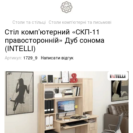
Столи та стільці
Столи комп'ютерні та письмові
Стіл комп’ютерний «СКП-11
правосторонній» Дуб сонома
(INTELLI)
Артикул:
1729_9
Написати відгук