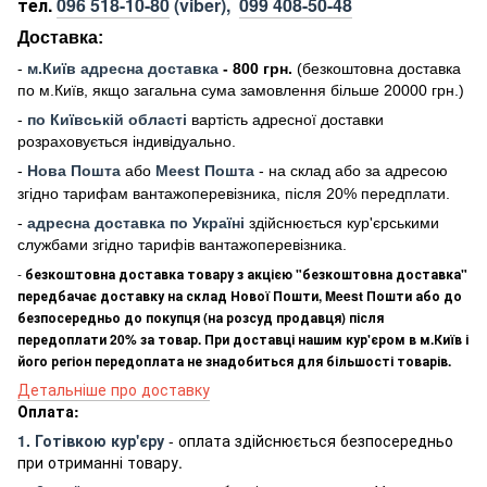
тел.
096 518-10-80
(viber),
099 408-50-48
Доставка:
-
м
.Киї
в адресна доставка
- 800 грн.
(безкоштовна доставка
по м.Київ, якщо загальна сума замовлення більше 20000 грн
.)
-
по Київській області
вартість адресної доставки
розраховується індивідуально.
-
Нова Пошта
або
Meest Пошта
- на склад або за адресою
згідно тарифам вантажоперевізника, після 20% передплати.
-
адресна доставка по Україні
здійснюється кур'єрськими
службами згідно тарифів вантажоперевізника.
-
безкоштовна доставка товару з акцією "безкоштовна доставка"
передбачає доставку на склад Нової Пошти, Meest Пошти або до
безпосередньо до покупця (на розсуд продавця) після
передоплати 20% за товар. При доставці нашим кур'єром в м.Київ і
його регіон передоплата не знадобиться для більшості товарів.
Детальніше про доставку
Оплата:
1. Готівкою кур'єру
- оплата здійснюється безпосередньо
при отриманні товару.