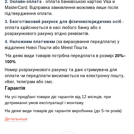
2. Онлайн-оплата
- оплата банківською картою Visa и
MasterCard. Відправка замовлення можлива лише після
підтвердження оплати.
3. Безготівковий рахунок для фізичних/юридичних осіб
-
оплата здійснюється в касі любого банку або з
розрахункового рахунку згідно реквізитів.
4. Наложним платежем
(за вирахування передплати) у
відділенні Нової Пошти або Meest Пошти.
*На деякі види товарів потрібна передплата в розмірі
20%–
100%
Номер розрахункового рахунку та дані отримувача для
оплати чи передплати висилаються на електронну пошту,
viber, телеграм або смс.
Гарантія
На усі придбані товари діє гарантія від 12 місяців, при
дотриманні умов експлуатації і монтажу.
На деякі види товарів діє гарантія виробника (до 5-ти років)
Детальніше