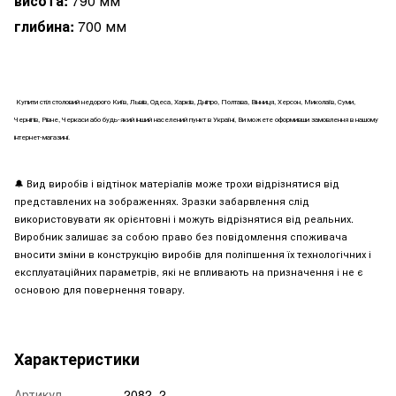
висота:
790 мм
глибина:
700 мм
Купити стіл столовий недорого Київ, Львів, Одеса, Харків, Дніпро, Полтава, Вінниця, Херсон, Миколаїв, Суми,
Чернігів, Рівне, Черкаси або будь-який інший населений пункт в Україні, Ви можете оформивши замовлення в нашому
інтернет-магазині.
🔔
Вид виробів і відтінок матеріалів може трохи відрізнятися від
представлених на зображеннях. Зразки забарвлення слід
використовувати як орієнтовні і можуть відрізнятися від реальних.
Виробник залишає за собою право без повідомлення споживача
вносити зміни в конструкцію виробів для поліпшення їх технологічних і
експлуатаційних параметрів, які не впливають на призначення і не є
основою для повернення товару.
Характеристики
Артикул
2082_2