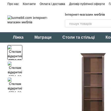
Перейти до основного контенту
Про нас
Контакти
Оплата і доставка
Договір публічної оферти
Г
Інтернет-магазин меблів
Ліжка
Матраци
Столи та стільці
Ко