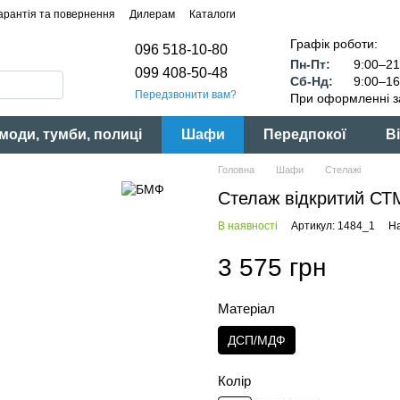
арантія та повернення
Дилерам
Каталоги
Графік роботи:
096 518-10-80
Пн-Пт:
9:00–21
099 408-50-48
Сб-Нд:
9:00–16
Передзвонити вам?
При оформленні з
моди, тумби, полиці
Шафи
Передпокої
Ві
Головна
Шафи
Стелажі
Стелаж відкритий СТ
В наявності
Артикул: 1484_1
На
3 575 грн
Матеріал
ДСП/МДФ
Колір