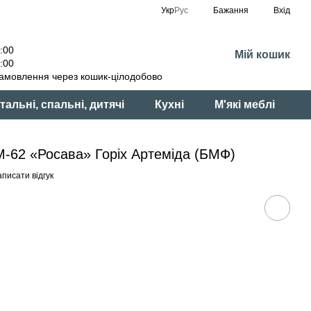
Укр
Рус
Бажання
Вхід
:00
Мій кошик
:00
амовлення через кошик-цілодобово
тальні, спальні, дитячі
Кухні
М'які меблі
М-62 «Росава» Горіх Артеміда (БМФ)
писати відгук