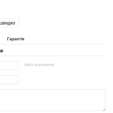
 швидко
Гарантія
ар
Увійти за допомогою