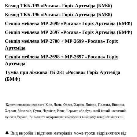
Комод ТКБ-195 «Росава» Горіх Артеміда (БМФ)
Комод ТКБ-196 «Росава» Горіх Артеміда (БМФ)
Секція меблева МР-2699 «Росава» Горіх Артеміда (БМФ)
Секція меблева МР-2697 «Росава» Горіх Артеміда (БМФ)
Секція меблева МР-2700 + МР-2699 «Росава» Горіх
Артеміда
Секція меблева МР-2698 + МР-2697 «Росава» Горіх
Артеміда
Тумба при ліжкова ТБ-281 «Росава» Горіх Артеміда
(БМФ)
Купити спальню недорого Київ, Львів, Одеса, Харків, Дніпро, Полтава, Вінниця,
Херсон, Миколаїв, Суми, Чернігів, Рівне, Черкаси або будь-який інший населений
пункт в Україні, Ви можете оформивши замовлення в нашому інтернет-магазині.
🔔
Вид виробів і відтінок матеріалів може трохи відрізнятися від