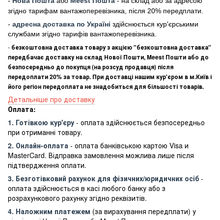
-
Нова Пошта
або
Meest Пошта
- на склад або за адресою
згідно тарифам вантажоперевізника, після 20% передплати.
-
адресна доставка по Україні
здійснюється кур'єрськими
службами згідно тарифів вантажоперевізника.
-
безкоштовна доставка товару з акцією "безкоштовна доставка"
передбачає доставку на склад Нової Пошти, Meest Пошти або до
безпосередньо до покупця (на розсуд продавця) після
передоплати 20% за товар. При доставці нашим кур'єром в м.Київ і
його регіон передоплата не знадобиться для більшості товарів.
Детальніше про доставку
Оплата:
1. Готівкою кур'єру
- оплата здійснюється безпосередньо
при отриманні товару.
2. Онлайн-оплата
- оплата банківською картою Visa и
MasterCard. Відправка замовлення можлива лише після
підтвердження оплати.
3. Безготівковий рахунок для фізичних/юридичних осіб
-
оплата здійснюється в касі любого банку або з
розрахункового рахунку згідно реквізитів.
4. Наложним платежем
(за вирахування передплати) у