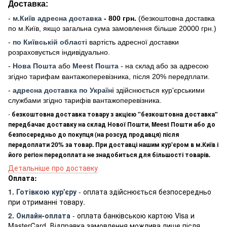
Доставка:
-
м
.Киї
в адресна доставка
- 800 грн.
(безкоштовна доставка
по м.Київ, якщо загальна сума замовлення більше 20000 грн
.)
-
по Київській області
вартість адресної доставки
розраховується індивідуально.
-
Нова Пошта
або
Meest Пошта
- на склад або за адресою
згідно тарифам вантажоперевізника, після 20% передплати.
-
адресна доставка по Україні
здійснюється кур'єрськими
службами згідно тарифів вантажоперевізника.
-
безкоштовна доставка товару з акцією "безкоштовна доставка"
передбачає доставку на склад Нової Пошти, Meest Пошти або до
безпосередньо до покупця (на розсуд продавця) після
передоплати 20% за товар. При доставці нашим кур'єром в м.Київ і
його регіон передоплата не знадобиться для більшості товарів.
Детальніше про доставку
Оплата:
1. Готівкою кур'єру
- оплата здійснюється безпосередньо
при отриманні товару.
2. Онлайн-оплата
- оплата банківською картою Visa и
MasterCard. Відправка замовлення можлива лише після