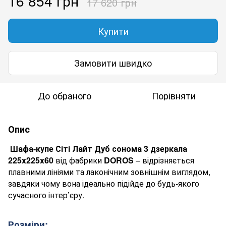
16 854 грн
17 620 грн
Купити
Замовити швидко
До обраного
Порівняти
Опис
Шафа-купе Сіті Лайт Дуб сонома 3 дзеркала
225
x
225
x
60
від фабрики
DOROS
– відрізняється
плавними лініями та лаконічним зовнішнім виглядом,
завдяки чому вона ідеально підійде до будь-якого
сучасного інтер’єру.
Розміри: