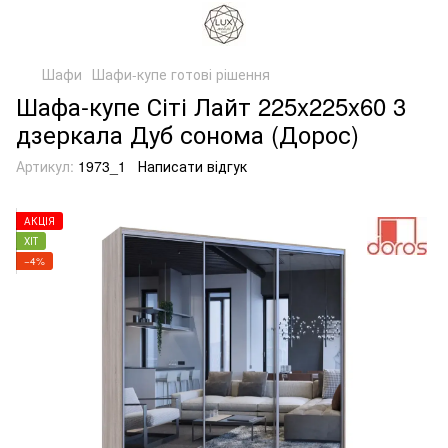
Шафи
Шафи-купе готові рішення
Шафа-купе Сіті Лайт 225x225x60 3
дзеркала Дуб сонома (Дорос)
Артикул:
1973_1
Написати відгук
АКЦІЯ
ХІТ
−4%